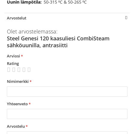
50-315 ⁰C & 50-265 ⁰C
Arvostelut
Olet arvostelemassa:
Steel Genesi 120 kaasuliesi CombiSteam
sähköuunilla, antrasiitti
Arviosi
Rating
1
2
3
4
5
star
stars
stars
stars
stars
Nimimerkki
Yhteenveto
Arvostelu