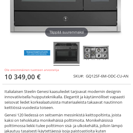
Täppää suuremmaksi
Ole ensimmäinen tuotteen arvostelija
10 349,00 €
SKU
GQ12SF-6M-ODC-CU-AN
Italialaisen Steelin Genesi kaasuliedet tarjoavat modernin designin
innovatiivisella huipputekniikalla. Elegantit ja käytännölliset vapaasti
seisovat liedet korkealaatuisista materiaaleista takaavat nautinnon
keittiössä vuodesta toiseen.
Genesi 120 liedessä on seitsemän messinkistä keittopoltinta, joista
kaksi on tehokkaita monikehäisiä polttimoita. Monikehäisissä
polttimossa liekki tulee polttimon sisä- ja ulkokehältä, jolloin lämpö
jakautuu tasaisesti käytettäessä isoja paistoastioita kuten