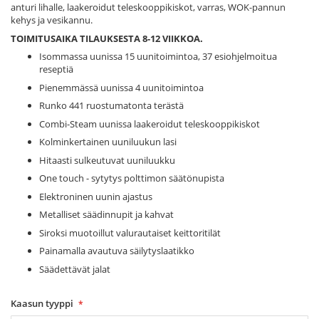
anturi lihalle, laakeroidut teleskooppikiskot, varras, WOK-pannun
kehys ja vesikannu.
TOIMITUSAIKA TILAUKSESTA 8-12 VIIKKOA.
Isommassa uunissa 15 uunitoimintoa, 37 esiohjelmoitua
reseptiä
Pienemmässä uunissa 4 uunitoimintoa
Runko 441 ruostumatonta terästä
Combi-Steam uunissa laakeroidut teleskooppikiskot
Kolminkertainen uuniluukun lasi
Hitaasti sulkeutuvat uuniluukku
One touch - sytytys polttimon säätönupista
Elektroninen uunin ajastus
Metalliset säädinnupit ja kahvat
Siroksi muotoillut valurautaiset keittoritilät
Painamalla avautuva säilytyslaatikko
Säädettävät jalat
Kaasun tyyppi