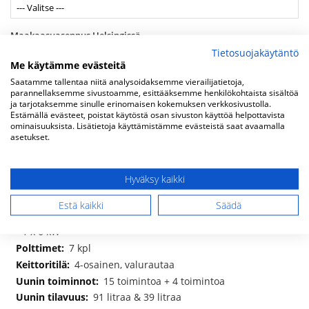
Maakaasuasennus Helsingissä
Tietosuojakäytäntö
Me käytämme evästeitä
Saatamme tallentaa niitä analysoidaksemme vierailijatietoja,
parannellaksemme sivustoamme, esittääksemme henkilökohtaista sisältöä
Lisää ostoskoriin
ja tarjotaksemme sinulle erinomaisen kokemuksen verkkosivustolla.
Estämällä evästeet, poistat käytöstä osan sivuston käyttöä helpottavista
ominaisuuksista. Lisätietoja käyttämistämme evästeistä saat avaamalla
asetukset.
LISÄÄ TOIVELISTAAN
Hyväksy kaikki
Lisätietoja
Lisätietoja
lxsxk 120 x 60 x 90 (-97) cm
Estä kaikki
Säädä
1 x 1 kW - 2 x 1,8 kW - 1 x 3 kW - 2 x 3,6 kW
- 1 x 6 kW
7 kpl
4-osainen, valurautaa
15 toimintoa + 4 toimintoa
91 litraa & 39 litraa