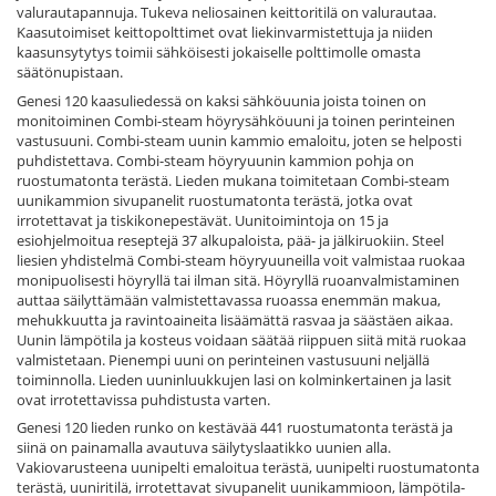
valurautapannuja. Tukeva neliosainen keittoritilä on valurautaa.
Kaasutoimiset keittopolttimet ovat liekinvarmistettuja ja niiden
kaasunsytytys toimii sähköisesti jokaiselle polttimolle omasta
säätönupistaan.
Genesi 120 kaasuliedessä on kaksi sähköuunia joista toinen on
monitoiminen Combi-steam höyrysähköuuni ja toinen perinteinen
vastusuuni. Combi-steam uunin kammio emaloitu, joten se helposti
puhdistettava. Combi-steam höyryuunin kammion pohja on
ruostumatonta terästä. Lieden mukana toimitetaan Combi-steam
uunikammion sivupanelit ruostumatonta terästä, jotka ovat
irrotettavat ja tiskikonepestävät. Uunitoimintoja on 15 ja
esiohjelmoitua reseptejä 37 alkupaloista, pää- ja jälkiruokiin. Steel
liesien yhdistelmä Combi-steam höyryuuneilla voit valmistaa ruokaa
monipuolisesti höyryllä tai ilman sitä. Höyryllä ruoanvalmistaminen
auttaa säilyttämään valmistettavassa ruoassa enemmän makua,
mehukkuutta ja ravintoaineita lisäämättä rasvaa ja säästäen aikaa.
Uunin lämpötila ja kosteus voidaan säätää riippuen siitä mitä ruokaa
valmistetaan. Pienempi uuni on perinteinen vastusuuni neljällä
toiminnolla. Lieden uuninluukkujen lasi on kolminkertainen ja lasit
ovat irrotettavissa puhdistusta varten.
Genesi 120 lieden runko on kestävää 441 ruostumatonta terästä ja
siinä on painamalla avautuva säilytyslaatikko uunien alla.
Vakiovarusteena uunipelti emaloitua terästä, uunipelti ruostumatonta
terästä, uuniritilä, irrotettavat sivupanelit uunikammioon, lämpötila-