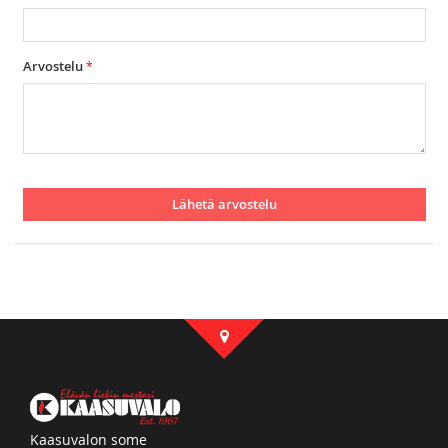
Arvostelu
Lähetä arvostelu
Kaasuvalon some