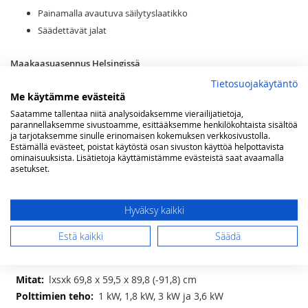
Painamalla avautuva säilytyslaatikko
Säädettävät jalat
Maakaasuasennus Helsingissä
Tietosuojakäytäntö
Me käytämme evästeitä
Saatamme tallentaa niitä analysoidaksemme vierailijatietoja,
Kaasun tyyppi
parannellaksemme sivustoamme, esittääksemme henkilökohtaista sisältöä
ja tarjotaksemme sinulle erinomaisen kokemuksen verkkosivustolla.
Estämällä evästeet, poistat käytöstä osan sivuston käyttöä helpottavista
ominaisuuksista. Lisätietoja käyttämistämme evästeistä saat avaamalla
asetukset.
Lisää ostoskoriin
Hyväksy kaikki
LISÄÄ TOIVELISTAAN
Estä kaikki
Säädä
Lisätietoja
Lisätietoja
lxsxk 69,8 x 59,5 x 89,8 (-91,8) cm
1 kW, 1,8 kW, 3 kW ja 3,6 kW