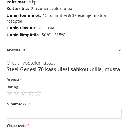
4 kpl
2-osainen, valurautaa
15 toimintoa & 37 esiohjelmoitua
reseptiä
70 litraa
50°C - 315°C
Arvostelut
Olet arvostelemassa:
Steel Genesi 70 kaasuliesi sähköuunilla, musta
Arviosi
Rating
1
2
3
4
5
star
stars
stars
stars
stars
Nimimerkki
Yhteenveto