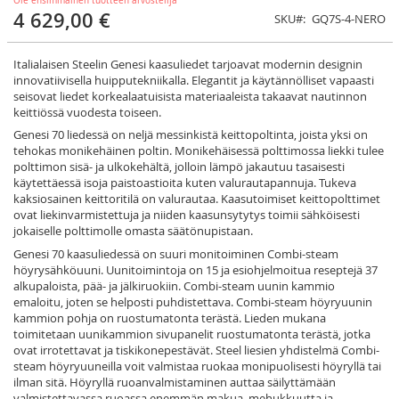
Ole ensimmäinen tuotteen arvostelija
4 629,00 €
SKU
GQ7S-4-NERO
Italialaisen Steelin Genesi kaasuliedet tarjoavat modernin designin
innovatiivisella huipputekniikalla. Elegantit ja käytännölliset vapaasti
seisovat liedet korkealaatuisista materiaaleista takaavat nautinnon
keittiössä vuodesta toiseen.
Genesi 70 liedessä on neljä messinkistä keittopoltinta, joista yksi on
tehokas monikehäinen poltin. Monikehäisessä polttimossa liekki tulee
polttimon sisä- ja ulkokehältä, jolloin lämpö jakautuu tasaisesti
käytettäessä isoja paistoastioita kuten valurautapannuja. Tukeva
kaksiosainen keittoritilä on valurautaa. Kaasutoimiset keittopolttimet
ovat liekinvarmistettuja ja niiden kaasunsytytys toimii sähköisesti
jokaiselle polttimolle omasta säätönupistaan.
Genesi 70 kaasuliedessä on suuri monitoiminen Combi-steam
höyrysähköuuni. Uunitoimintoja on 15 ja esiohjelmoitua reseptejä 37
alkupaloista, pää- ja jälkiruokiin. Combi-steam uunin kammio
emaloitu, joten se helposti puhdistettava. Combi-steam höyryuunin
kammion pohja on ruostumatonta terästä. Lieden mukana
toimitetaan uunikammion sivupanelit ruostumatonta terästä, jotka
ovat irrotettavat ja tiskikonepestävät. Steel liesien yhdistelmä Combi-
steam höyryuuneilla voit valmistaa ruokaa monipuolisesti höyryllä tai
ilman sitä. Höyryllä ruoanvalmistaminen auttaa säilyttämään
valmistettavassa ruoassa enemmän makua, mehukkuutta ja