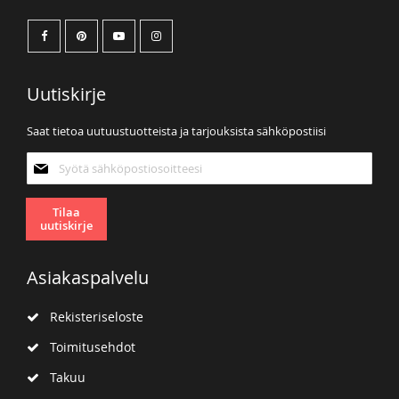
Uutiskirje
Saat tietoa uutuustuotteista ja tarjouksista sähköpostiisi
Tilaa
uutiskirjeemme:
Tilaa
uutiskirje
Asiakaspalvelu
Rekisteriseloste
Toimitusehdot
Takuu