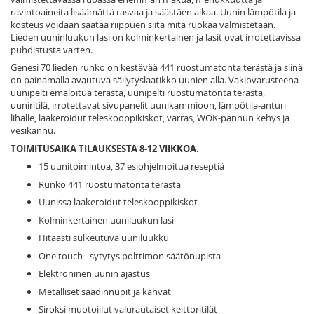
ravintoaineita lisäämättä rasvaa ja säästäen aikaa. Uunin lämpötila ja
kosteus voidaan säätää riippuen siitä mitä ruokaa valmistetaan.
Lieden uuninluukun lasi on kolminkertainen ja lasit ovat irrotettavissa
puhdistusta varten.
Genesi 70 lieden runko on kestävää 441 ruostumatonta terästä ja siinä
on painamalla avautuva säilytyslaatikko uunien alla. Vakiovarusteena
uunipelti emaloitua terästä, uunipelti ruostumatonta terästä,
uuniritilä, irrotettavat sivupanelit uunikammioon, lämpötila-anturi
lihalle, laakeroidut teleskooppikiskot, varras, WOK-pannun kehys ja
vesikannu.
TOIMITUSAIKA TILAUKSESTA 8-12 VIIKKOA.
15 uunitoimintoa, 37 esiohjelmoitua reseptiä
Runko 441 ruostumatonta terästä
Uunissa laakeroidut teleskooppikiskot
Kolminkertainen uuniluukun lasi
Hitaasti sulkeutuva uuniluukku
One touch - sytytys polttimon säätönupista
Elektroninen uunin ajastus
Metalliset säädinnupit ja kahvat
Siroksi muotoillut valurautaiset keittoritilät