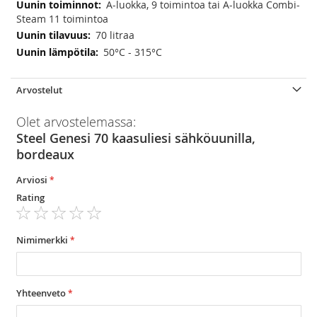
A-luokka, 9 toimintoa tai A-luokka Combi-
Steam 11 toimintoa
70 litraa
50°C - 315°C
Arvostelut
Olet arvostelemassa:
Steel Genesi 70 kaasuliesi sähköuunilla,
bordeaux
Arviosi
Rating
1
2
3
4
5
star
stars
stars
stars
stars
Nimimerkki
Yhteenveto