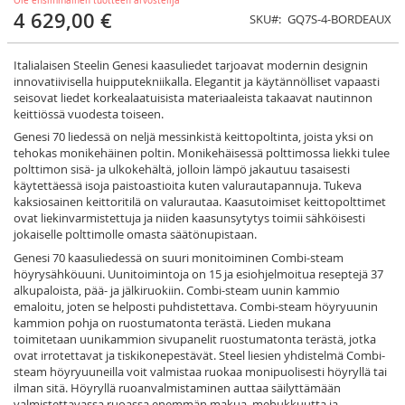
Ole ensimmäinen tuotteen arvostelija
4 629,00 €
SKU
GQ7S-4-BORDEAUX
Italialaisen Steelin Genesi kaasuliedet tarjoavat modernin designin
innovatiivisella huipputekniikalla. Elegantit ja käytännölliset vapaasti
seisovat liedet korkealaatuisista materiaaleista takaavat nautinnon
keittiössä vuodesta toiseen.
Genesi 70 liedessä on neljä messinkistä keittopoltinta, joista yksi on
tehokas monikehäinen poltin. Monikehäisessä polttimossa liekki tulee
polttimon sisä- ja ulkokehältä, jolloin lämpö jakautuu tasaisesti
käytettäessä isoja paistoastioita kuten valurautapannuja. Tukeva
kaksiosainen keittoritilä on valurautaa. Kaasutoimiset keittopolttimet
ovat liekinvarmistettuja ja niiden kaasunsytytys toimii sähköisesti
jokaiselle polttimolle omasta säätönupistaan.
Genesi 70 kaasuliedessä on suuri monitoiminen Combi-steam
höyrysähköuuni. Uunitoimintoja on 15 ja esiohjelmoitua reseptejä 37
alkupaloista, pää- ja jälkiruokiin. Combi-steam uunin kammio
emaloitu, joten se helposti puhdistettava. Combi-steam höyryuunin
kammion pohja on ruostumatonta terästä. Lieden mukana
toimitetaan uunikammion sivupanelit ruostumatonta terästä, jotka
ovat irrotettavat ja tiskikonepestävät. Steel liesien yhdistelmä Combi-
steam höyryuuneilla voit valmistaa ruokaa monipuolisesti höyryllä tai
ilman sitä. Höyryllä ruoanvalmistaminen auttaa säilyttämään
valmistettavassa ruoassa enemmän makua, mehukkuutta ja