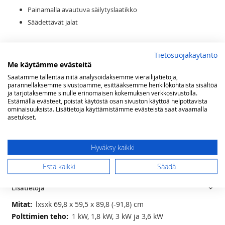
Painamalla avautuva säilytyslaatikko
Säädettävät jalat
Maakaasuasennus Helsingissä
Tietosuojakäytäntö
Me käytämme evästeitä
Saatamme tallentaa niitä analysoidaksemme vierailijatietoja,
Kaasun tyyppi
parannellaksemme sivustoamme, esittääksemme henkilökohtaista sisältöä
ja tarjotaksemme sinulle erinomaisen kokemuksen verkkosivustolla.
Estämällä evästeet, poistat käytöstä osan sivuston käyttöä helpottavista
ominaisuuksista. Lisätietoja käyttämistämme evästeistä saat avaamalla
asetukset.
Lisää ostoskoriin
Hyväksy kaikki
LISÄÄ TOIVELISTAAN
Estä kaikki
Säädä
Lisätietoja
Lisätietoja
lxsxk 69,8 x 59,5 x 89,8 (-91,8) cm
1 kW, 1,8 kW, 3 kW ja 3,6 kW