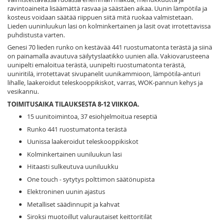
ravintoaineita lisäämättä rasvaa ja säästäen aikaa. Uunin lämpötila ja
kosteus voidaan säätää riippuen siitä mitä ruokaa valmistetaan.
Lieden uuninluukun lasi on kolminkertainen ja lasit ovat irrotettavissa
puhdistusta varten.
Genesi 70 lieden runko on kestävää 441 ruostumatonta terästä ja siinä
on painamalla avautuva säilytyslaatikko uunien alla. Vakiovarusteena
uunipelti emaloitua terästä, uunipelti ruostumatonta terästä,
uuniritilä, irrotettavat sivupanelit uunikammioon, lämpötila-anturi
lihalle, laakeroidut teleskooppikiskot, varras, WOK-pannun kehys ja
vesikannu.
TOIMITUSAIKA TILAUKSESTA 8-12 VIIKKOA.
15 uunitoimintoa, 37 esiohjelmoitua reseptiä
Runko 441 ruostumatonta terästä
Uunissa laakeroidut teleskooppikiskot
Kolminkertainen uuniluukun lasi
Hitaasti sulkeutuva uuniluukku
One touch - sytytys polttimon säätönupista
Elektroninen uunin ajastus
Metalliset säädinnupit ja kahvat
Siroksi muotoillut valurautaiset keittoritilät