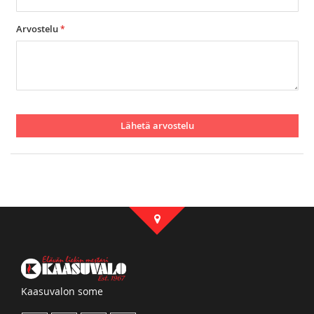
Arvostelu
Lähetä arvostelu
Kaasuvalon some