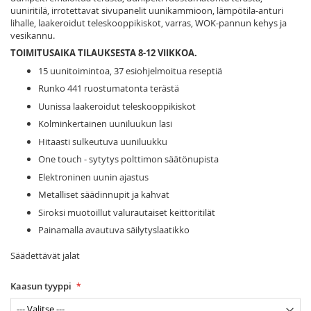
uuniritilä, irrotettavat sivupanelit uunikammioon, lämpötila-anturi
lihalle, laakeroidut teleskooppikiskot, varras, WOK-pannun kehys ja
vesikannu.
TOIMITUSAIKA TILAUKSESTA 8-12 VIIKKOA.
15 uunitoimintoa, 37 esiohjelmoitua reseptiä
Runko 441 ruostumatonta terästä
Uunissa laakeroidut teleskooppikiskot
Kolminkertainen uuniluukun lasi
Hitaasti sulkeutuva uuniluukku
One touch - sytytys polttimon säätönupista
Elektroninen uunin ajastus
Metalliset säädinnupit ja kahvat
Siroksi muotoillut valurautaiset keittoritilät
Painamalla avautuva säilytyslaatikko
Säädettävät jalat
Kaasun tyyppi