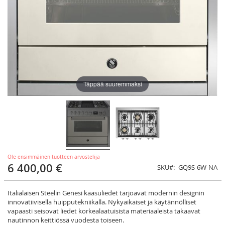
Täppää suuremmaksi
Ole ensimmäinen tuotteen arvostelija
6 400,00 €
SKU
GQ9S-6W-NA
Italialaisen Steelin Genesi kaasuliedet tarjoavat modernin designin
innovatiivisella huipputekniikalla. Nykyaikaiset ja käytännölliset
vapaasti seisovat liedet korkealaatuisista materiaaleista takaavat
nautinnon keittiössä vuodesta toiseen.