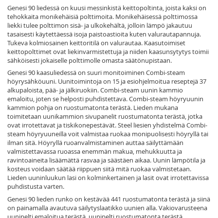
Genesi 90 liedessä on kuusi messinkistä keittopoltinta, joista kaksi on
tehokkaita monikehäisiä polttimoita. Monikehäisessä polttimossa
liekki tulee polttimon sisä- ja ulkokehältä, jolloin lämpö jakautuu
tasaisesti käytettäessä isoja paistoastioita kuten valurautapannuja.
Tukeva kolmiosainen keittoritilä on valurautaa. Kaasutoimiset
keittopolttimet ovat liekinvarmistettuja ja niiden kaasunsytytys toimii
sähköisesti jokaiselle polttimolle omasta säätönupistaan.
Genesi 90 kaasuliedessä on suuri monitoiminen Combi-steam
höyrysähköuuni. Uunitoimintoja on 15 ja esiohjelmoitua reseptejä 37
alkupaloista, pää- ja jälkiruokiin. Combi-steam uunin kammio
emaloitu, joten se helposti puhdistettava. Combi-steam höyryuunin
kammion pohja on ruostumatonta terästä. Lieden mukana
toimitetaan uunikammion sivupanelit ruostumatonta terästä, jotka
ovat irrotettavat ja tiskikonepestävät. Steel liesien yhdistelmä Combi-
steam höyryuuneilla voit valmistaa ruokaa monipuolisesti höyryllä tai
ilman sitä. Höyryllä ruoanvalmistaminen auttaa säilyttämään
valmistettavassa ruoassa enemmän makua, mehukkuutta ja
ravintoaineita lisäämättä rasvaa ja säästäen aikaa. Uunin lämpötila ja
kosteus voidaan säätää riippuen siitä mitä ruokaa valmistetaan.
Lieden uuninluukun lasi on kolminkertainen ja lasit ovat irrotettavissa
puhdistusta varten.
Genesi 90 lieden runko on kestävää 441 ruostumatonta terästä ja siinä
on painamalla avautuva säilytyslaatikko uunien alla. Vakiovarusteena
uunipelti emaloitua terästä, uunipelti ruostumatonta terästä,