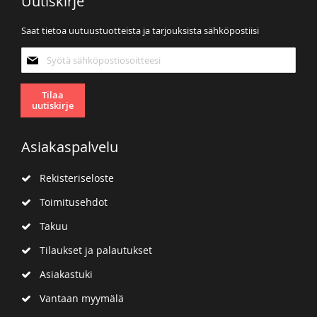
Uutiskirje
Saat tietoa uutuustuotteista ja tarjouksista sähköpostiisi
Tilaa
uutiskirjeemme:
Tilaa
uutiskirje
Asiakaspalvelu
Rekisteriseloste
Toimitusehdot
Takuu
Tilaukset ja palautukset
Asiakastuki
Vantaan myymälä