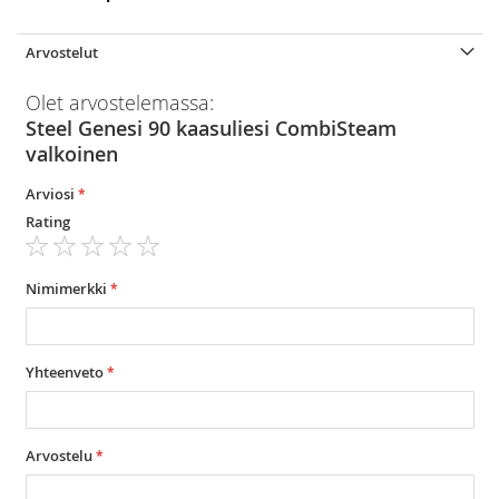
Arvostelut
Olet arvostelemassa:
Steel Genesi 90 kaasuliesi CombiSteam
valkoinen
Arviosi
Rating
1
2
3
4
5
star
stars
stars
stars
stars
Nimimerkki
Yhteenveto
Arvostelu