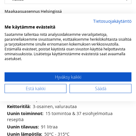
Maakaasuasennus Helsingissä
Tietosuojakäytäntö
Me käytämme evästeitä
Saatamme tallentaa niitä analysoidaksemme vierailijatietoja,
Lisää ostoskoriin
parannellaksemme sivustoamme, esittääksemme henkilökohtaista sisältöä
ja tarjotaksemme sinulle erinomaisen kokemuksen verkkosivustolla.
Estämällä evästeet, poistat käytöstä osan sivuston käyttöä helpottavista
ominaisuuksista. Lisätietoja käyttämistämme evästeistä saat avaamalla
asetukset.
LISÄÄ TOIVELISTAAN
Lisätietoja
Hyväksy kaikki
Lisätietoja
lxsxk 90 x 60 x 90 (-97) cm
Estä kaikki
Säädä
2 x 1 kW - 1 x 1,8 kW - 1 x 3 kW - 2 x 3,6 kW
6 kpl messinkipolttimoita
3-osainen, valurautaa
15 toimintoa & 37 esiohjelmoitua
reseptiä
91 litraa
50°C - 315°C