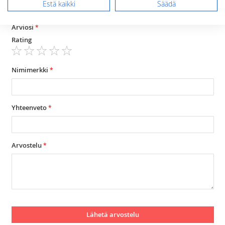
Estä kaikki
Säädä
antrasiitti
Arviosi
Rating
1
2
3
4
5
star
stars
stars
stars
stars
Nimimerkki
Yhteenveto
Arvostelu
Lähetä arvostelu