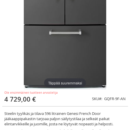
Täppää suuremmaksi
Ole ensimmäinen tuotteen arvostelija
4 729,00 €
SKU
GQFR-9F-AN
Steelin tyylikäs ja tilava 596 litrainen Genesi French Door
jääkaappipakastin tarjoaa paljon säilytystilaa ja selkeät paikat
elintarvikkeille ja juomille, josta ne löytyvät nopeasti ja helposti.