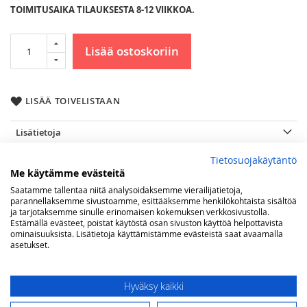
TOIMITUSAIKA TILAUKSESTA 8-12 VIIKKOA.
Lisää ostoskoriin
LISÄÄ TOIVELISTAAN
Lisätietoja
Lisätietoja
177 litraa
Tietosuojakäytäntö
(lxsxk) 91 x 77 x 178 cm
Me käytämme evästeitä
kokonaistilavuus 596 litraa
Saatamme tallentaa niitä analysoidaksemme vierailijatietoja,
parannellaksemme sivustoamme, esittääksemme henkilökohtaista sisältöä
220-240 V 50 Hz
ja tarjotaksemme sinulle erinomaisen kokemuksen verkkosivustolla.
vuotuinen energian kulutus 410 kW
Estämällä evästeet, poistat käytöstä osan sivuston käyttöä helpottavista
ominaisuuksista. Lisätietoja käyttämistämme evästeistä saat avaamalla
asetukset.
Arvostelut
Olet arvostelemassa:
Hyväksy kaikki
Steel Genesi 90 French Door jääkaappi,