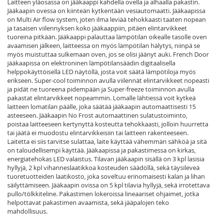
Laitteen yläosassa on jääkaappi kahdella ovella ja alhaalla pakastin.
Jääkaapin ovessa on kiinteän kytkentään vesiautomaatti. Jääkaapissa
on Multi Air flow system, joten ilma leviää tehokkaasti taaten nopean
ja tasaisen viilennyksen koko jääkaappiin, pitäen elintarvikkeet
tuoreina pitkään. Jääkaappi palauttaa lämpötilan oikealle tasolle oven
avaamisen jälkeen, laitteessa on myös lämpötilan hälytys, niinpä se
myös muistuttaa sulkemaan oven, jos se olisi jäänyt auki. French Door
jääkaapissa on elektroninen lämpötilansäädin digitaalisella
helppokäyttöisellä LED näytöllä, josta voit säätä lämpötiloja myös
erikseen. Super-cool toiminnon avulla viilennät elintarvikkeet nopeasti
ja pidät ne tuoreena pidempään ja Super-freeze toiminnon avulla
pakastat elintarvikkeet nopeammin. Lomalle lähtiessä voit kytkeä
laitteen lomatilan päälle, joka säätää jääkaapin automaattisesti 15
asteeseen. Jääkaapin No Frost automaattinen sulatustoiminto,
poistaa laitteeseen kertynyttä kosteutta tehokkaasti, jolloin huurretta
tai jäätä ei muodostu elintarvikkeisiin tai laitteen rakenteeseen.
Laitetta ei siis tarvitse sulattaa, laite käyttää vähemmän sähköä ja sitä
on taloudellisempi käyttää. Jääkaapissa ja pakastimessa on kirkas,
energiatehokas LED valaistus. Tilavan jääkaapin sisällä on 3 kpl lasisia
hyllyjä, 2 kpl vihanneslaatikkoa kosteuden säädöllä, sekä täysileveä
tuoretuotteiden laatikosto, joka soveltuu erinomaisesti kalan ja lihan
säilyttämiseen. Jääkaapin ovissa on 5 kpl tilavia hyllyjä, sekä irrotettava
pullo/tölkkiteline. Pakastimen lokeroissa lineaariset ohjaimet, jotka
helpottavat pakastimen avaamista, sekä jääpalojen teko
mahdollisuus.