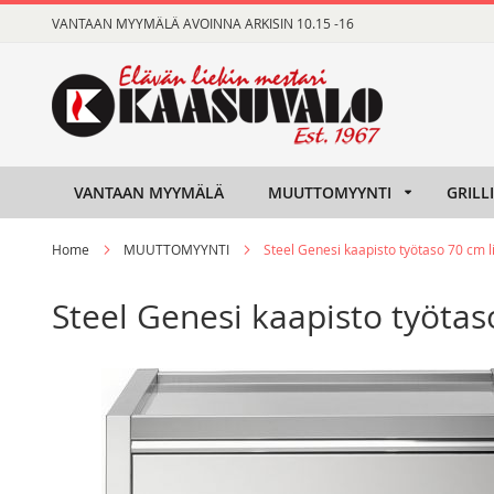
Skip
VANTAAN MYYMÄLÄ AVOINNA ARKISIN 10.15 -16
to
Content
VANTAAN MYYMÄLÄ
MUUTTOMYYNTI
GRILL
Home
MUUTTOMYYNTI
Steel Genesi kaapisto työtaso 70 cm li
Steel Genesi kaapisto työtaso
Skip
Skip
to
to
the
the
end
beginning
of
of
the
the