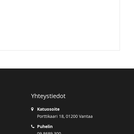
Yhteystiedot
Katuosoite
Porttikaari 18, 01200 Vantaa
Puhelin
09 8689 300