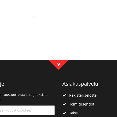
je
Asiakaspalvelu
uutuustuotteista ja tarjouksista
Rekisteriseloste
i
Toimitusehdot
mme:
Takuu