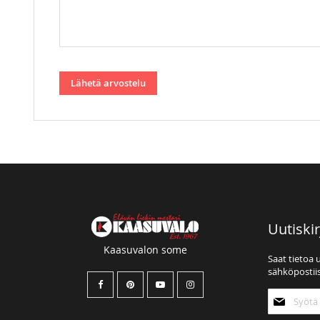
Lähetä arvostelu
Uutiskir
Kaasuvalon some
Saat tietoa 
sähköpostiis
Tilaa
uutiskirjee