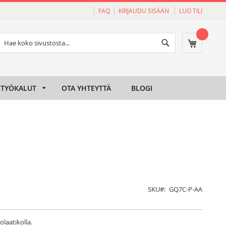
FAQ
KIRJAUDU SISÄÄN
LUO TILI
Haku
Ostoskori
Haku
TYÖKALUT
OTA YHTEYTTÄ
BLOGI
SKU
GQ7C-P-AA
olaatikolla.