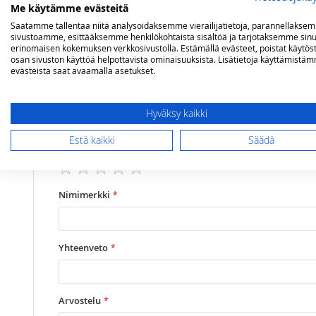
Me käytämme evästeitä
Saatamme tallentaa niitä analysoidaksemme vierailijatietoja, parannellakse
Lisätietoja
Arvostelut
sivustoamme, esittääksemme henkilökohtaista sisältöä ja tarjotaksemme sinu
erinomaisen kokemuksen verkkosivustolla. Estämällä evästeet, poistat käytös
osan sivuston käyttöä helpottavista ominaisuuksista. Lisätietoja käyttämistä
evästeistä saat avaamalla asetukset.
Lisätietoja
Mallit
Genesi
Olet arvostelemassa:
Steel Genesi kaapisto työtaso 70 cm lila
Hyväksy kaikki
Arviosi
Estä kaikki
Säädä
Rating
1
2
3
4
5
star
stars
stars
stars
stars
Nimimerkki
Yhteenveto
Arvostelu