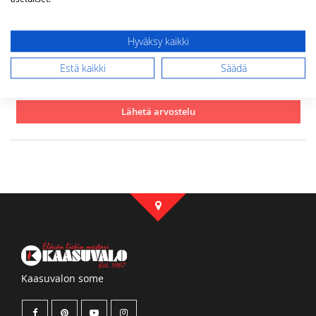
Arvostelu
Hyväksy kaikki
Estä kaikki
Säädä
Lähetä arvostelu
Kaasuvalon some