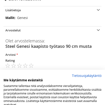
Lisätietoja
Lisätietoja
Genesi
Arvostelut
Olet arvostelemassa:
Steel Genesi kaapisto työtaso 90 cm musta
Arviosi
Rating
1
2
3
4
5
star
stars
stars
stars
stars
Nimimerkki
Tietosuojakäytäntö
Me käytämme evästeitä
Saatamme tallentaa niitä analysoidaksemme vierailijatietoja,
parannellaksemme sivustoamme, esittääksemme henkilökohtaista sisältöä
Yhteenveto
ja tarjotaksemme sinulle erinomaisen kokemuksen verkkosivustolla.
Estämällä evästeet, poistat käytöstä osan sivuston käyttöä helpottavista
ominaisuuksista. Lisätietoja käyttämistämme evästeistä saat avaamalla
asetukset.