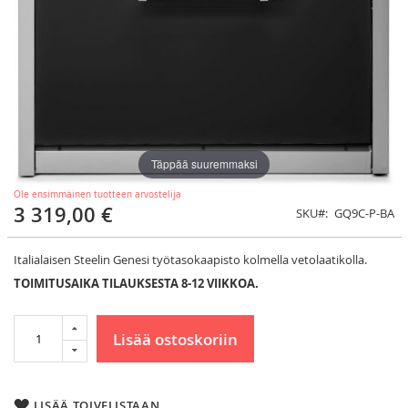
Täppää suuremmaksi
Ole ensimmäinen tuotteen arvostelija
3 319,00 €
SKU
GQ9C-P-BA
Italialaisen Steelin Genesi työtasokaapisto kolmella vetolaatikolla.
TOIMITUSAIKA TILAUKSESTA 8-12 VIIKKOA.
Lisää ostoskoriin
LISÄÄ TOIVELISTAAN