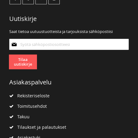
Uutiskirje
Saat tietoa uutuustuotteista ja tarjouksista sähköpostiisi
Tilaa
uutiskirjeemme:
Tilaa
uutiskirje
Asiakaspalvelu
Rekisteriseloste
Toimitusehdot
Takuu
Tilaukset ja palautukset
Asiakastuki