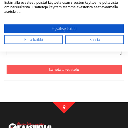
Estämällä evästeet, poistat käytöstä osan sivuston käyttöä helpottavista
ominaisuuksista. Lisätietoja käyttämistämme evästeistä saat avaamalla
Yhteenveto
asetukset.
Hyväksy kaikki
Arvostelu
Estä kaikki
Säädä
Lähetä arvostelu