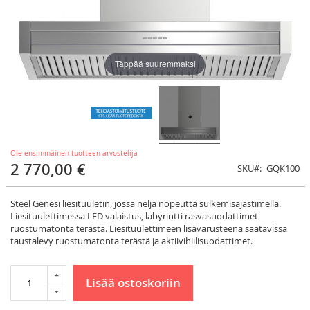
Täppää suuremmaksi
Ole ensimmäinen tuotteen arvostelija
2 770,00 €
SKU
GQK100
Steel Genesi liesituuletin, jossa neljä nopeutta sulkemisajastimella.
Liesituulettimessa LED valaistus, labyrintti rasvasuodattimet
ruostumatonta terästä. Liesituulettimeen lisävarusteena saatavissa
taustalevy ruostumatonta terästä ja aktiivihiilisuodattimet.
Lisää ostoskoriin