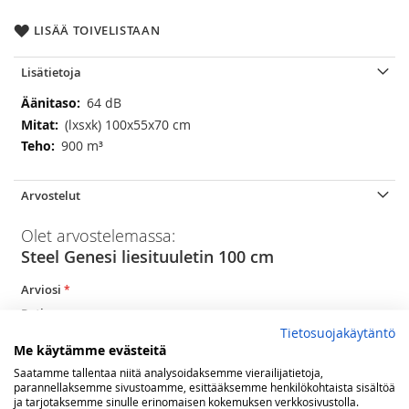
LISÄÄ TOIVELISTAAN
Lisätietoja
Lisätietoja
64 dB
(lxsxk) 100x55x70 cm
900 m³
Arvostelut
Olet arvostelemassa:
Steel Genesi liesituuletin 100 cm
Arviosi
Rating
Tietosuojakäytäntö
1
2
3
4
5
Me käytämme evästeitä
star
stars
stars
stars
stars
Nimimerkki
Saatamme tallentaa niitä analysoidaksemme vierailijatietoja,
parannellaksemme sivustoamme, esittääksemme henkilökohtaista sisältöä
ja tarjotaksemme sinulle erinomaisen kokemuksen verkkosivustolla.