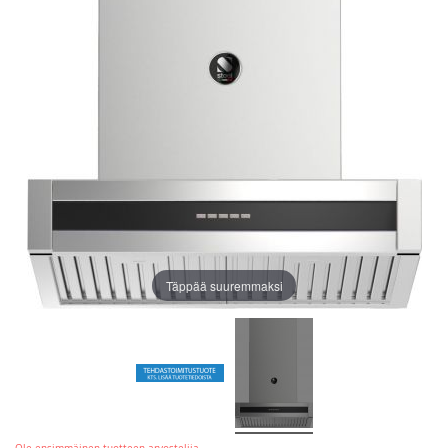
Täppää suuremmaksi