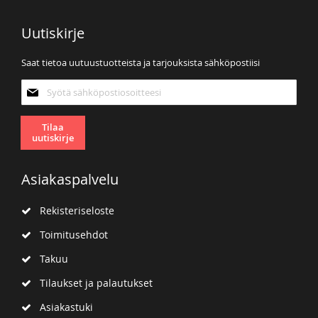
Uutiskirje
Saat tietoa uutuustuotteista ja tarjouksista sähköpostiisi
Tilaa
uutiskirjeemme:
Tilaa
uutiskirje
Asiakaspalvelu
Rekisteriseloste
Toimitusehdot
Takuu
Tilaukset ja palautukset
Asiakastuki