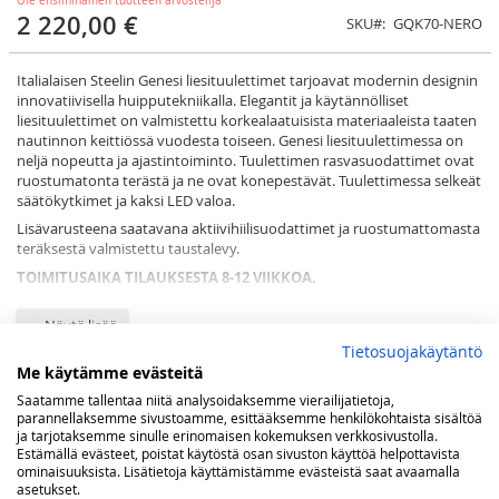
Ole ensimmäinen tuotteen arvostelija
2 220,00 €
SKU
GQK70-NERO
Italialaisen Steelin Genesi liesituulettimet tarjoavat modernin designin
innovatiivisella huipputekniikalla. Elegantit ja käytännölliset
liesituulettimet on valmistettu korkealaatuisista materiaaleista taaten
nautinnon keittiössä vuodesta toiseen. Genesi liesituulettimessa on
neljä nopeutta ja ajastintoiminto. Tuulettimen rasvasuodattimet ovat
ruostumatonta terästä ja ne ovat konepestävät. Tuulettimessa selkeät
säätökytkimet ja kaksi LED valoa.
Lisävarusteena saatavana aktiivihiilisuodattimet ja ruostumattomasta
teräksestä valmistettu taustalevy.
TOIMITUSAIKA TILAUKSESTA 8-12 VIIKKOA.
Näytä lisää
Tietosuojakäytäntö
Me käytämme evästeitä
Saatamme tallentaa niitä analysoidaksemme vierailijatietoja,
Lisää ostoskoriin
parannellaksemme sivustoamme, esittääksemme henkilökohtaista sisältöä
ja tarjotaksemme sinulle erinomaisen kokemuksen verkkosivustolla.
Estämällä evästeet, poistat käytöstä osan sivuston käyttöä helpottavista
ominaisuuksista. Lisätietoja käyttämistämme evästeistä saat avaamalla
LISÄÄ TOIVELISTAAN
asetukset.