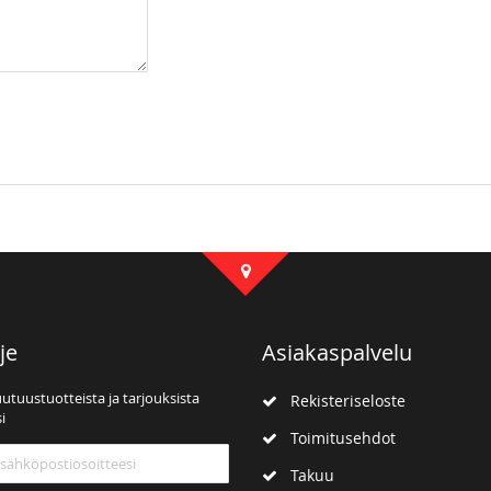
je
Asiakaspalvelu
uutuustuotteista ja tarjouksista
Rekisteriseloste
i
Toimitusehdot
mme:
Takuu