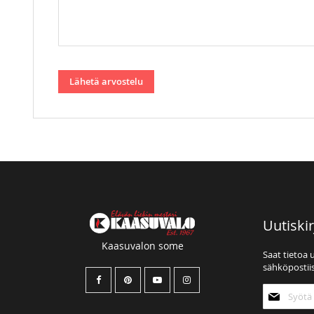
Lähetä arvostelu
Uutiskir
Kaasuvalon some
Saat tietoa 
sähköpostiis
Tilaa
uutiskirjee