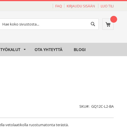
FAQ
KIRJAUDU SISÄÄN
LUO TILI
Haku
Ostoskori
Haku
TYÖKALUT
OTA YHTEYTTÄ
BLOGI
SKU
GQ12C-L2-BA
della vetolaatikolla ruostumatonta terästä.