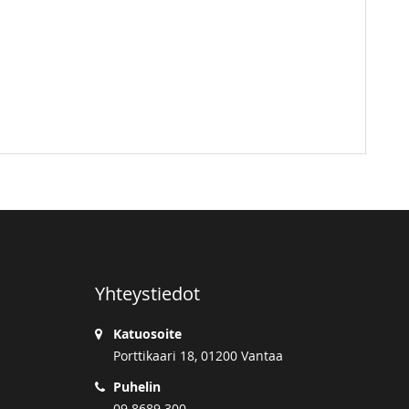
Yhteystiedot
Katuosoite
Porttikaari 18, 01200 Vantaa
Puhelin
09 8689 300