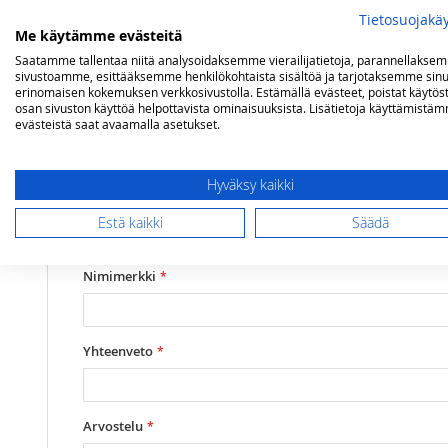
Tietosuojakä
Me käytämme evästeitä
Lisätietoja
Arvostelut
Saatamme tallentaa niitä analysoidaksemme vierailijatietoja, parannellakse
sivustoamme, esittääksemme henkilökohtaista sisältöä ja tarjotaksemme sinu
erinomaisen kokemuksen verkkosivustolla. Estämällä evästeet, poistat käytös
Lisätietoja
osan sivuston käyttöä helpottavista ominaisuuksista. Lisätietoja käyttämistä
Mitat
(lxsxk) 117,2 x 59,9 x 90,2 cm
Olet arvostelemassa:
evästeistä saat avaamalla asetukset.
Steel Genesi tiskiallaskaapisto 120 cm mu
Mallit
Genesi
Hyväksy kaikki
Arviosi
Rating
Estä kaikki
Säädä
1
2
3
4
5
star
stars
stars
stars
stars
Nimimerkki
Yhteenveto
Arvostelu