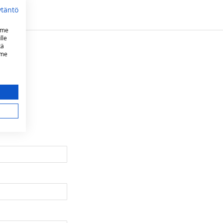
ytäntö
mme
lle
tä
mme
sta