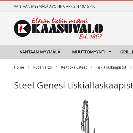
Skip
VANTAAN MYYMÄLÄ AVOINNA ARKISIN 10.15 -16
to
Content
VANTAAN MYYMÄLÄ
MUUTTOMYYNTI
GRILL
Home
Ruoanlaitto
Keittiökalusteet
Tiskiallaskaapistot
Steel Genesi tiskiallaskaapi
Skip
Skip
to
to
the
the
end
beginning
of
of
the
the