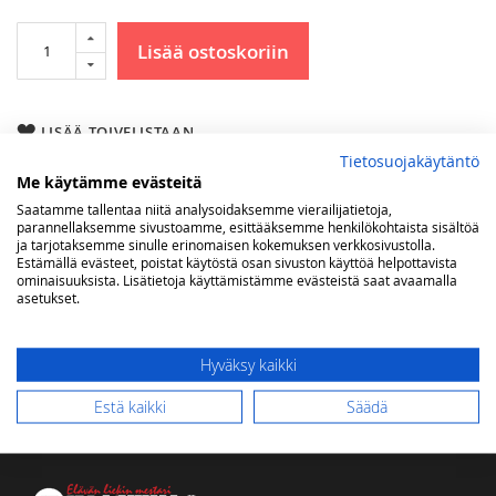
Lisää ostoskoriin
LISÄÄ TOIVELISTAAN
Tietosuojakäytäntö
Me käytämme evästeitä
Lisätietoja
Saatamme tallentaa niitä analysoidaksemme vierailijatietoja,
Lisätietoja
(lxsxk) 117,2 x 59,9 x 90,2 cm
parannellaksemme sivustoamme, esittääksemme henkilökohtaista sisältöä
ja tarjotaksemme sinulle erinomaisen kokemuksen verkkosivustolla.
Genesi
Estämällä evästeet, poistat käytöstä osan sivuston käyttöä helpottavista
ominaisuuksista. Lisätietoja käyttämistämme evästeistä saat avaamalla
asetukset.
Arvostelut
Hyväksy kaikki
Estä kaikki
Säädä