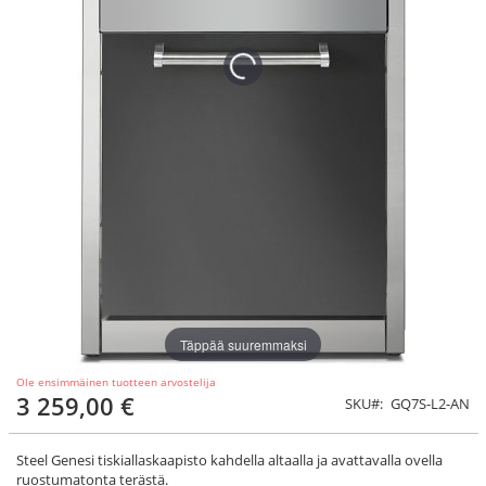
Täppää suuremmaksi
Ole ensimmäinen tuotteen arvostelija
3 259,00 €
SKU
GQ7S-L2-AN
Steel Genesi tiskiallaskaapisto kahdella altaalla ja avattavalla ovella
ruostumatonta terästä.