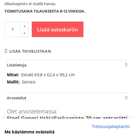
Allaskaapisto ei sisällä hanaa.
TOIMITUSAIKA TILAUKSESTA 8-12 VIIKKOA.
Lisää ostoskoriin
LISÄÄ TOIVELISTAAN
Lisätietoja
Lisätietoja
(lxsxk) 69,8 x 62,4 x 90,2 cm
Genesi
Arvostelut
Olet arvostelemassa:
Steel Genesi tiskiallaskaapisto 70 cm antrasiitti
Tietosuojakäytäntö
Arviosi
Me käytämme evästeitä