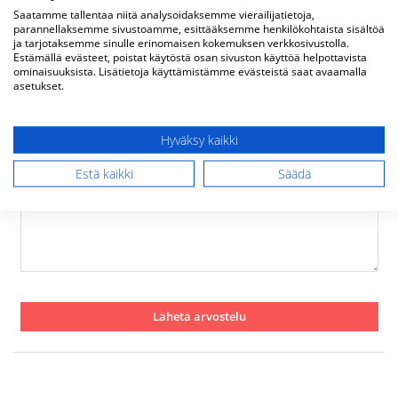
Rating
Saatamme tallentaa niitä analysoidaksemme vierailijatietoja,
parannellaksemme sivustoamme, esittääksemme henkilökohtaista sisältöä
1
2
3
4
5
ja tarjotaksemme sinulle erinomaisen kokemuksen verkkosivustolla.
Estämällä evästeet, poistat käytöstä osan sivuston käyttöä helpottavista
star
stars
stars
stars
stars
Nimimerkki
ominaisuuksista. Lisätietoja käyttämistämme evästeistä saat avaamalla
asetukset.
Yhteenveto
Hyväksy kaikki
Estä kaikki
Säädä
Arvostelu
Lähetä arvostelu