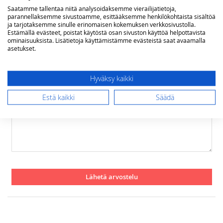
Rating
Saatamme tallentaa niitä analysoidaksemme vierailijatietoja,
parannellaksemme sivustoamme, esittääksemme henkilökohtaista sisältöä
1
2
3
4
5
ja tarjotaksemme sinulle erinomaisen kokemuksen verkkosivustolla.
star
stars
stars
stars
stars
Estämällä evästeet, poistat käytöstä osan sivuston käyttöä helpottavista
Nimimerkki
ominaisuuksista. Lisätietoja käyttämistämme evästeistä saat avaamalla
asetukset.
Yhteenveto
Hyväksy kaikki
Estä kaikki
Säädä
Arvostelu
Lähetä arvostelu