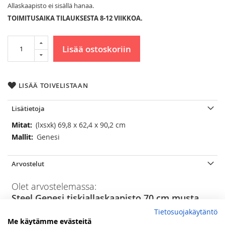
Allaskaapisto ei sisällä hanaa.
TOIMITUSAIKA TILAUKSESTA 8-12 VIIKKOA.
Lisää ostoskoriin
LISÄÄ TOIVELISTAAN
Lisätietoja
Lisätietoja
(lxsxk) 69,8 x 62,4 x 90,2 cm
Genesi
Arvostelut
Olet arvostelemassa:
Steel Genesi tiskiallaskaapisto 70 cm musta
Tietosuojakäytäntö
Arviosi
Me käytämme evästeitä