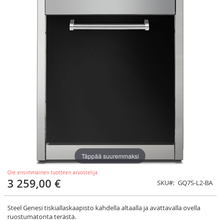
Täppää suuremmaksi
Ole ensimmäinen tuotteen arvostelija
3 259,00 €
SKU
GQ7S-L2-BA
Steel Genesi tiskiallaskaapisto kahdella altaalla ja avattavalla ovella
ruostumatonta terästä.