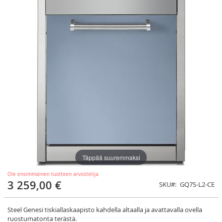
Täppää suuremmaksi
Ole ensimmäinen tuotteen arvostelija
3 259,00 €
SKU
GQ7S-L2-CE
Steel Genesi tiskiallaskaapisto kahdella altaalla ja avattavalla ovella
ruostumatonta terästä.