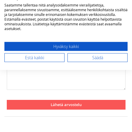
Rating
Saatamme tallentaa niitä analysoidaksemme vierailijatietoja,
parannellaksemme sivustoamme, esittääksemme henkilökohtaista sisältöä
1
2
3
4
5
ja tarjotaksemme sinulle erinomaisen kokemuksen verkkosivustolla.
star
stars
stars
stars
stars
Estämällä evästeet, poistat käytöstä osan sivuston käyttöä helpottavista
Nimimerkki
ominaisuuksista. Lisätietoja käyttämistämme evästeistä saat avaamalla
asetukset.
Yhteenveto
Hyväksy kaikki
Estä kaikki
Säädä
Arvostelu
Lähetä arvostelu