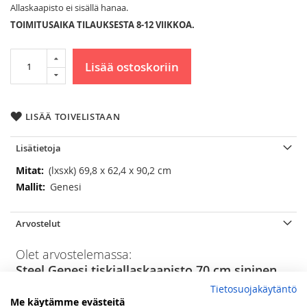
Allaskaapisto ei sisällä hanaa.
TOIMITUSAIKA TILAUKSESTA 8-12 VIIKKOA.
Lisää ostoskoriin
LISÄÄ TOIVELISTAAN
Lisätietoja
Lisätietoja
(lxsxk) 69,8 x 62,4 x 90,2 cm
Genesi
Arvostelut
Olet arvostelemassa:
Steel Genesi tiskiallaskaapisto 70 cm sininen
Tietosuojakäytäntö
Arviosi
Me käytämme evästeitä