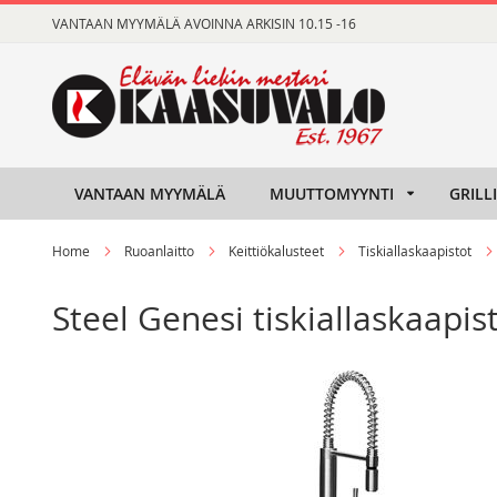
Skip
VANTAAN MYYMÄLÄ AVOINNA ARKISIN 10.15 -16
to
Content
VANTAAN MYYMÄLÄ
MUUTTOMYYNTI
GRILL
Home
Ruoanlaitto
Keittiökalusteet
Tiskiallaskaapistot
Steel Genesi tiskiallaskaapis
Skip
Skip
to
to
the
the
end
beginning
of
of
the
the