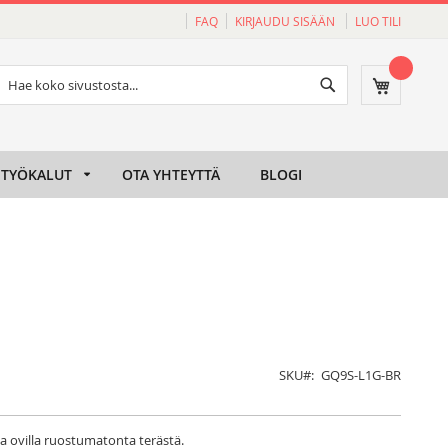
FAQ
KIRJAUDU SISÄÄN
LUO TILI
Haku
Ostoskori
Haku
TYÖKALUT
OTA YHTEYTTÄ
BLOGI
SKU
GQ9S-L1G-BR
illa ovilla ruostumatonta terästä.