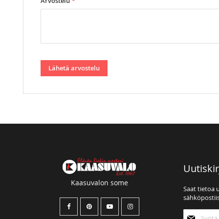
Arvostelu
Lähetä arvostelu
Uutiskir
Kaasuvalon some
Saat tietoa 
sähköpostiis
Tilaa