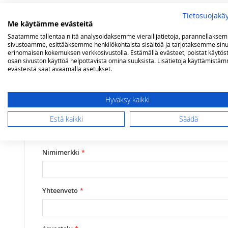
Tietosuojakä
Lisätietoja
Arvostelut
Me käytämme evästeitä
Saatamme tallentaa niitä analysoidaksemme vierailijatietoja, parannellakse
sivustoamme, esittääksemme henkilökohtaista sisältöä ja tarjotaksemme sinu
Lisätietoja
erinomaisen kokemuksen verkkosivustolla. Estämällä evästeet, poistat käytös
Mallit
Genesi
Olet arvostelemassa:
osan sivuston käyttöä helpottavista ominaisuuksista. Lisätietoja käyttämistä
evästeistä saat avaamalla asetukset.
Steel Genesi tiskiallaskaapisto isolla altaa
bordeaux
Hyväksy kaikki
Arviosi
Estä kaikki
Säädä
Rating
1
2
3
4
5
star
stars
stars
stars
stars
Nimimerkki
Yhteenveto