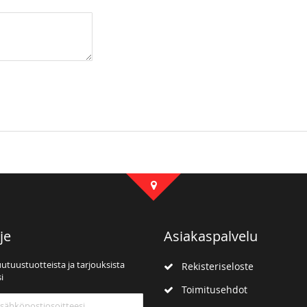
je
Asiakaspalvelu
uutuustuotteista ja tarjouksista
Rekisteriseloste
i
Toimitusehdot