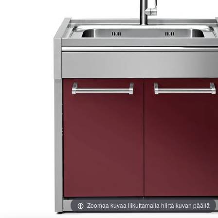
images
images
gallery
gallery
Zoomaa kuvaa liikuttamalla hiirtä kuvan päällä