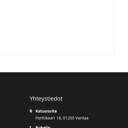
Yhteystiedot
Katuosoite
Porttikaari 18, 01200 Vantaa
Puhelin