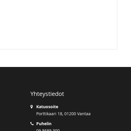
Yhteystiedot
Katuosoite
Porttikaari 18, 01200 Vantaa
Puhelin
09 8689 300