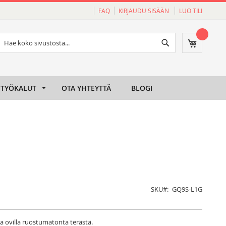
FAQ
KIRJAUDU SISÄÄN
LUO TILI
Haku
Ostoskori
Haku
TYÖKALUT
OTA YHTEYTTÄ
BLOGI
SKU
GQ9S-L1G
illa ovilla ruostumatonta terästä.