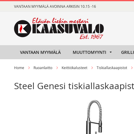
Skip
VANTAAN MYYMÄLÄ AVOINNA ARKISIN 10.15 -16
to
Content
VANTAAN MYYMÄLÄ
MUUTTOMYYNTI
GRILL
Home
Ruoanlaitto
Keittiökalusteet
Tiskiallaskaapistot
Steel Genesi tiskiallaskaapist
Skip
Skip
to
to
the
the
end
beginning
of
of
the
the