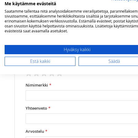
Me käytämme evästeitä
Saatamme tallentaa niitä analysoidaksemme vierailijatietoja, parannellakse
Lisätietoja
Arvostelut
sivustoamme, esittääksemme henkilökohtaista sisältöä ja tarjotaksemme sinu
erinomaisen kokemuksen verkkosivustolla. Estämällä evästeet, poistat käytös
osan sivuston käyttöä helpottavista ominaisuuksista. Lisätietoja käyttämistä
evästeistä saat avaamalla asetukset.
Lisätietoja
Mallit
Genesi
Olet arvostelemassa:
Steel Genesi tiskiallaskaapisto isolla altaa
Hyväksy kaikki
Arviosi
Estä kaikki
Säädä
Rating
1
2
3
4
5
star
stars
stars
stars
stars
Nimimerkki
Yhteenveto
Arvostelu