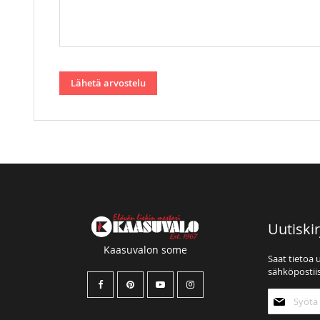
Lähetä arvostelu
Uutiskir
Kaasuvalon some
Saat tietoa 
sähköpostiis
Tilaa
uutiskirjee