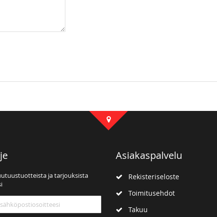
je
Asiakaspalvelu
uutuustuotteista ja tarjouksista
Rekisteriseloste
i
Toimitusehdot
mme:
Takuu