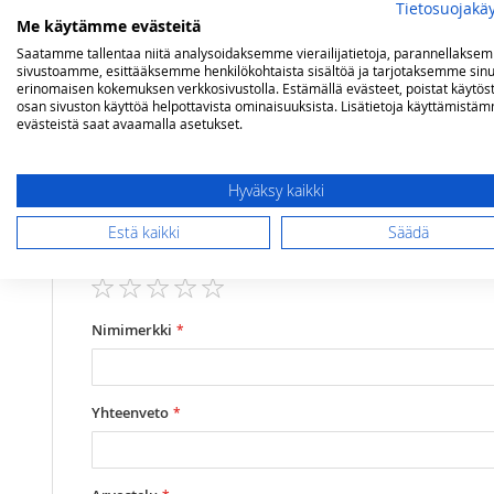
Tietosuojakä
Me käytämme evästeitä
Lisätietoja
Arvostelut
Saatamme tallentaa niitä analysoidaksemme vierailijatietoja, parannellakse
sivustoamme, esittääksemme henkilökohtaista sisältöä ja tarjotaksemme sinu
erinomaisen kokemuksen verkkosivustolla. Estämällä evästeet, poistat käytös
osan sivuston käyttöä helpottavista ominaisuuksista. Lisätietoja käyttämistä
Lisätietoja
Mitat
(lxsxk) 698,8 x 62,4 x 90,2 cm
evästeistä saat avaamalla asetukset.
Olet arvostelemassa:
Steel Genesi tiskiallaskaapisto kahdella al
Mallit
Genesi
nuvola
Hyväksy kaikki
Estä kaikki
Säädä
Arviosi
Rating
1
2
3
4
5
star
stars
stars
stars
stars
Nimimerkki
Yhteenveto