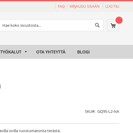
FAQ
KIRJAUDU SISÄÄN
LUO TILI
Haku
Ostoskori
Haku
TYÖKALUT
OTA YHTEYTTÄ
BLOGI
a
SKU
GQ9S-L2-NA
tavilla ovilla ruostumatonta terästä.