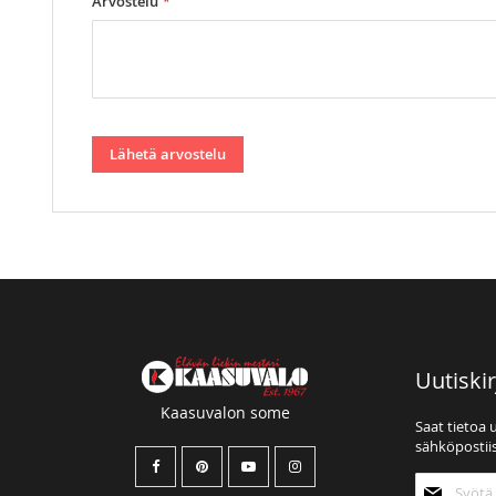
Arvostelu
Lähetä arvostelu
Uutiskir
Kaasuvalon some
Saat tietoa 
sähköpostiis
Tilaa