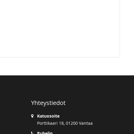
Yhteystiedot
Katuosoite
Porttikaari 18, 01200 Vantaa
Puhelin