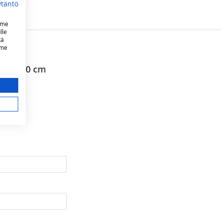
ytäntö
mme
lle
tä
mme
taalla 90 cm