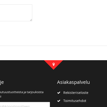
je
Asiakaspalvelu
uutuustuotteista ja tarjouksista
Rekisteriseloste
i
Toimitusehdot