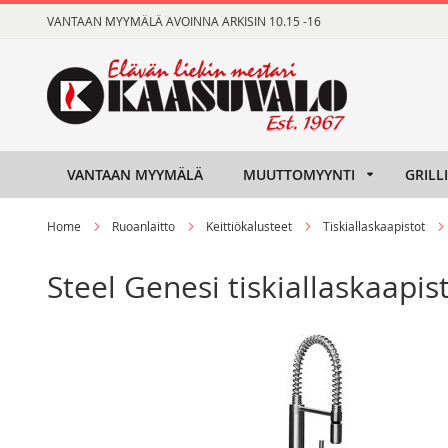
Skip
VANTAAN MYYMÄLÄ AVOINNA ARKISIN 10.15 -16
to
Content
VANTAAN MYYMÄLÄ
MUUTTOMYYNTI
GRILL
Home
Ruoanlaitto
Keittiökalusteet
Tiskiallaskaapistot
Steel Genesi tiskiallaskaapis
Skip
Skip
to
to
the
the
end
beginning
of
of
the
the