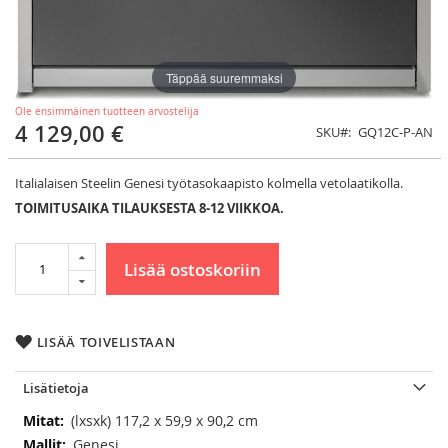
Täppää suuremmaksi
Ole ensimmäinen tuotteen arvostelija
4 129,00 €
SKU
GQ12C-P-AN
Italialaisen Steelin Genesi työtasokaapisto kolmella vetolaatikolla.
TOIMITUSAIKA TILAUKSESTA 8-12 VIIKKOA.
Lisää ostoskoriin
LISÄÄ TOIVELISTAAN
Lisätietoja
Lisätietoja
(lxsxk) 117,2 x 59,9 x 90,2 cm
Genesi