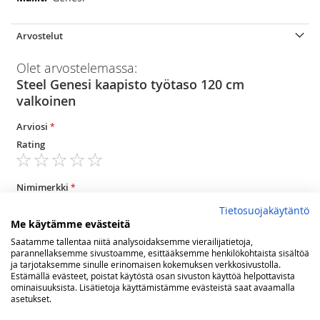
Arvostelut
Olet arvostelemassa:
Steel Genesi kaapisto työtaso 120 cm
valkoinen
Arviosi
Rating
1
2
3
4
5
star
stars
stars
stars
stars
Nimimerkki
Tietosuojakäytäntö
Me käytämme evästeitä
Yhteenveto
Saatamme tallentaa niitä analysoidaksemme vierailijatietoja,
parannellaksemme sivustoamme, esittääksemme henkilökohtaista sisältöä
ja tarjotaksemme sinulle erinomaisen kokemuksen verkkosivustolla.
Estämällä evästeet, poistat käytöstä osan sivuston käyttöä helpottavista
ominaisuuksista. Lisätietoja käyttämistämme evästeistä saat avaamalla
Arvostelu
asetukset.