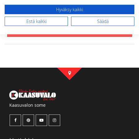
Hyväksy kaikki
Estä kaikki
Säädä
Lähetä arvostelu
Kaasuvalon some