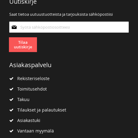
Uutiskirje
Saat tietoa uutuustuotteista ja tarjouksista sähköpostiisi
Tilaa
uutiskirjeemme:
Tilaa
uutiskirje
Asiakaspalvelu
Rekisteriseloste
Toimitusehdot
Takuu
Tilaukset ja palautukset
Asiakastuki
Vantaan myymälä