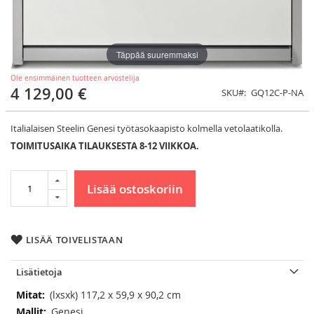
Täppää suuremmaksi
Ole ensimmäinen tuotteen arvostelija
4 129,00 €
SKU
GQ12C-P-NA
Italialaisen Steelin Genesi työtasokaapisto kolmella vetolaatikolla.
TOIMITUSAIKA TILAUKSESTA 8-12 VIIKKOA.
Lisää ostoskoriin
LISÄÄ TOIVELISTAAN
Lisätietoja
Lisätietoja
(lxsxk) 117,2 x 59,9 x 90,2 cm
Genesi