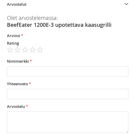
Arvostelut
Olet arvostelemassa:
BeefEater 1200E-3 upotettava kaasugrilli
Arviosi
Rating
1
2
3
4
5
star
stars
stars
stars
stars
Nimimerkki
Yhteenveto
Arvostelu