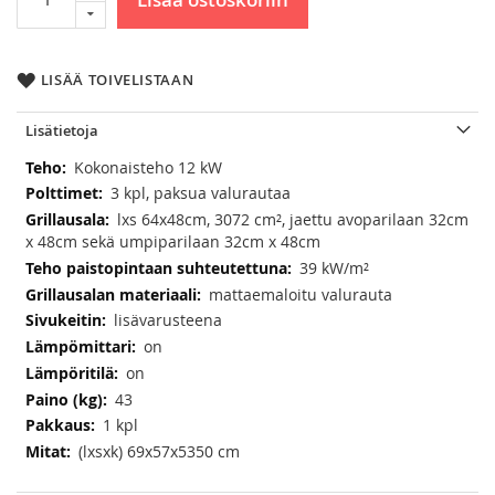
LISÄÄ TOIVELISTAAN
Lisätietoja
Lisätietoja
Kokonaisteho 12 kW
3 kpl, paksua valurautaa
lxs 64x48cm, 3072 cm², jaettu avoparilaan 32cm
x 48cm sekä umpiparilaan 32cm x 48cm
39 kW/m²
mattaemaloitu valurauta
lisävarusteena
on
on
43
1 kpl
(lxsxk) 69x57x5350 cm