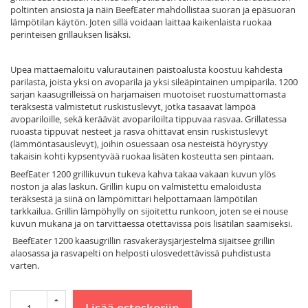
poltinten ansiosta ja näin BeefEater mahdollistaa suoran ja epäsuoran
lämpötilan käytön. Joten sillä voidaan laittaa kaikenlaista ruokaa
perinteisen grillauksen lisäksi.
Upea mattaemaloitu valurautainen paistoalusta koostuu kahdesta
parilasta, joista yksi on avoparila ja yksi sileäpintainen umpiparila. 1200
sarjan kaasugrilleissä on harjamaisen muotoiset ruostumattomasta
teräksestä valmistetut ruskistuslevyt, jotka tasaavat lämpöä
avopariloille, sekä keräävät avopariloilta tippuvaa rasvaa. Grillatessa
ruoasta tippuvat nesteet ja rasva ohittavat ensin ruskistuslevyt
(lämmöntasauslevyt), joihin osuessaan osa nesteistä höyrystyy
takaisin kohti kypsentyvää ruokaa lisäten kosteutta sen pintaan.
BeefEater 1200 grillikuvun tukeva kahva takaa vakaan kuvun ylös
noston ja alas laskun. Grillin kupu on valmistettu emaloidusta
teräksestä ja siinä on lämpömittari helpottamaan lämpötilan
tarkkailua. Grillin lämpöhylly on sijoitettu runkoon, joten se ei nouse
kuvun mukana ja on tarvittaessa otettavissa pois lisätilan saamiseksi.
BeefEater 1200 kaasugrillin rasvakeräysjärjestelmä sijaitsee grillin
alaosassa ja rasvapelti on helposti ulosvedettävissä puhdistusta
varten.
Lisää ostoskoriin