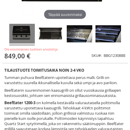
Täppää suuremmaksi
Ole ensimmäinen tuotteen arvostelija
849,00 €
SKU
BBG1230BBE
TILAUSTUOTE TOIMITUSAIKA NOIN 2-4 VKO
Tumman puhuva BeefEaterin upotettava perus malli. Grilli on
varustettu suurella ikkunallisella kuvulla sekä umpi ja avo pariloin.
BeefEaterin suurenmoinen kaasugrilli on ollut vuosikausia grillaajien
kestosuosikki, johtuen sen erinomaisista grillausominaisuuksista.
BeefEater 1200-3
on kolmella kestävällä valurautaisella polttimolla
varustettu upotettava kaasugrilli. Tehokkaat 4 kW:n polttimot
toimivat omilla säädöillään, jolloin grillissä valmistuu ruokaa niin
pienelle kuin isolle porukalle. Polttimoiden käynnistys tapahtuu
Quartz Start sytyttimellä, joka on rakennettu säätönuppiin. BeefEater
grillillä saavutetaan korkea lämpötila sen tehokkaiden valurautaisten