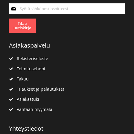
Tilaa
uutiskirjeemme:
Tilaa
uutiskirje
Asiakaspalvelu
Rekisteriseloste
Toimitusehdot
Takuu
Tilaukset ja palautukset
Asiakastuki
Vantaan myymälä
Yhteystiedot