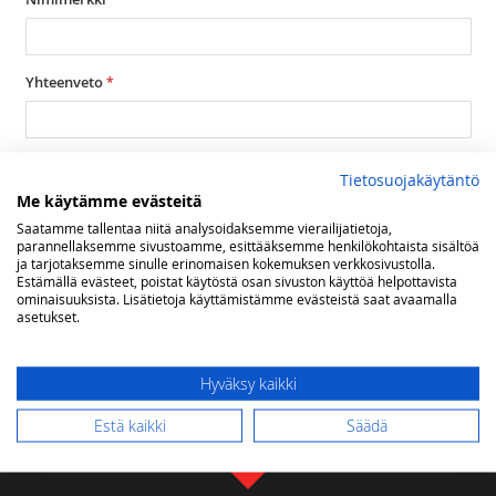
Yhteenveto
Arvostelu
Tietosuojakäytäntö
Me käytämme evästeitä
Saatamme tallentaa niitä analysoidaksemme vierailijatietoja,
parannellaksemme sivustoamme, esittääksemme henkilökohtaista sisältöä
ja tarjotaksemme sinulle erinomaisen kokemuksen verkkosivustolla.
Estämällä evästeet, poistat käytöstä osan sivuston käyttöä helpottavista
ominaisuuksista. Lisätietoja käyttämistämme evästeistä saat avaamalla
asetukset.
Lähetä arvostelu
Hyväksy kaikki
Estä kaikki
Säädä