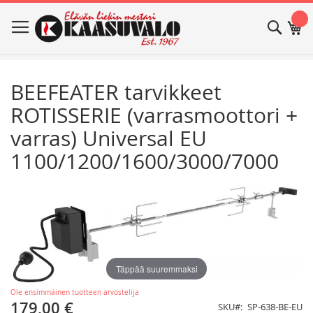
Skip
Haku
Os
to
Content
BEEFEATER tarvikkeet
ROTISSERIE (varrasmoottori +
varras) Universal EU
1100/1200/1600/3000/7000
Skip
Skip
to
to
the
the
end
beginning
of
of
the
the
images
images
Täppää suuremmaksi
gallery
gallery
Ole ensimmäinen tuotteen arvostelija
179,00 €
SKU
SP-638-BE-EU