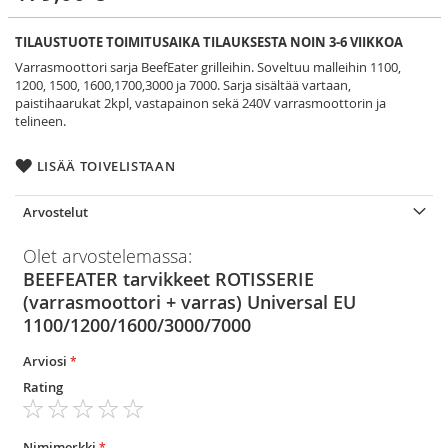
TILAUSTUOTE TOIMITUSAIKA TILAUKSESTA NOIN 3-6 VIIKKOA
Varrasmoottori sarja BeefEater grilleihin. Soveltuu malleihin 1100,
1200, 1500, 1600,1700,3000 ja 7000. Sarja sisältää vartaan,
paistihaarukat 2kpl, vastapainon sekä 240V varrasmoottorin ja
telineen.
LISÄÄ TOIVELISTAAN
Arvostelut
Olet arvostelemassa:
BEEFEATER tarvikkeet ROTISSERIE
(varrasmoottori + varras) Universal EU
1100/1200/1600/3000/7000
Arviosi
Rating
1
2
3
4
5
star
stars
stars
stars
stars
Nimimerkki