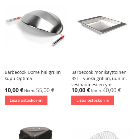
Barbecook Dome hiiligrillin
Barbecook monikäyttöinen
kupu Optima
RST - vuoka grilliin, uuniin,
vesihauteeseen yms...
Tarjoushinta
Tarjoushinta
10,00 €
55,00 €
10,00 €
40,00 €
Norm.
Norm.
Lisää ostoskoriin
Lisää ostoskoriin