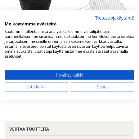
Tietosuojakäytäntö
Me käytämme evästeitä
Saatamme tallentaa niitä analysoidaksemme vierailijatietoja,
parannellaksemme sivustoamme, esittääksemme henkilökohtaista sisältöä
ja tarjotaksemme sinulle erinomaisen kokemuksen verkkosivustolla.
Estämällä evästeet, poistat käytöstä osan sivuston käyttöä helpottavista
ominaisuuksista. Lisätietoja käyttämistämme evästeistä saat avaamalla
asetukset.
Barbecook suojahuppu
BARBECOOK grillausritilä
Optima, Major ja Arena
Arena
hiiligrilleihin
Hyväksy kaikki
Tarjoushinta
Tarjoushinta
10,00 €
50,00 €
10,00 €
79,00 €
Norm.
Norm.
Estä kaikki
Säädä
Lisää ostoskoriin
Lisää ostoskoriin
VERTAA TUOTTEITA