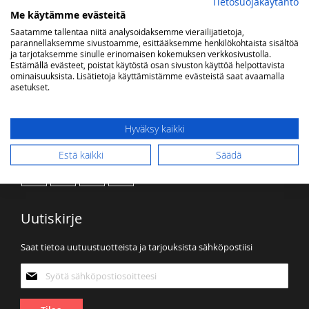
Tietosuojakäytäntö
Me käytämme evästeitä
Sinulla ei ole tuotteita toivelistallasi.
Saatamme tallentaa niitä analysoidaksemme vierailijatietoja,
parannellaksemme sivustoamme, esittääksemme henkilökohtaista sisältöä
ja tarjotaksemme sinulle erinomaisen kokemuksen verkkosivustolla.
Estämällä evästeet, poistat käytöstä osan sivuston käyttöä helpottavista
ominaisuuksista. Lisätietoja käyttämistämme evästeistä saat avaamalla
asetukset.
Hyväksy kaikki
Kaasuvalon some
Estä kaikki
Säädä
Uutiskirje
Saat tietoa uutuustuotteista ja tarjouksista sähköpostiisi
Tilaa
uutiskirjeemme: