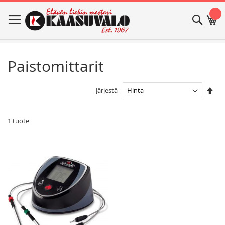
Skip
Haku
Os
to
Content
Paistomittarit
Ase
Järjestä
las
jär
1
tuote