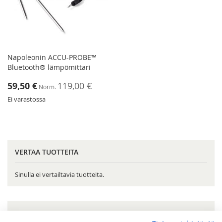
Napoleonin ACCU-PROBE™
Bluetooth® lämpömittari
Tarjoushinta
59,50 €
119,00 €
Norm.
Ei varastossa
VERTAA TUOTTEITA
Sinulla ei vertailtavia tuotteita.
OMA TOIVELISTA