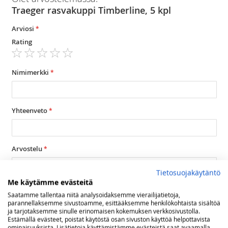
Traeger rasvakuppi Timberline, 5 kpl
Arviosi
Rating
1
2
3
4
5
star
stars
stars
stars
stars
Nimimerkki
Yhteenveto
Arvostelu
Tietosuojakäytäntö
Me käytämme evästeitä
Saatamme tallentaa niitä analysoidaksemme vierailijatietoja,
parannellaksemme sivustoamme, esittääksemme henkilökohtaista sisältöä
ja tarjotaksemme sinulle erinomaisen kokemuksen verkkosivustolla.
Lähetä arvostelu
Estämällä evästeet, poistat käytöstä osan sivuston käyttöä helpottavista
ominaisuuksista. Lisätietoja käyttämistämme evästeistä saat avaamalla