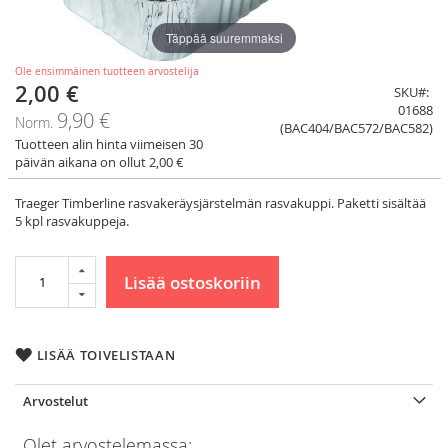
Täppää suuremmaksi
Ole ensimmäinen tuotteen arvostelija
2,00 €
Tarjoushinta
SKU
01688
9,90 €
Norm.
(BAC404/BAC572/BAC582)
Tuotteen alin hinta viimeisen 30
päivän aikana on ollut 2,00 €
Traeger Timberline rasvakeräysjärstelmän rasvakuppi. Paketti sisältää
5 kpl rasvakuppeja.
Lisää ostoskoriin
LISÄÄ TOIVELISTAAN
Arvostelut
Olet arvostelemassa: