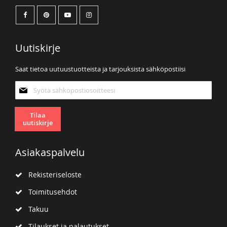
Uutiskirje
Saat tietoa uutuustuotteista ja tarjouksista sähköpostiisi
Tilaa
uutiskirjeemme:
Tilaa
uutiskirje
Asiakaspalvelu
Rekisteriseloste
Toimitusehdot
Takuu
Tilaukset ja palautukset