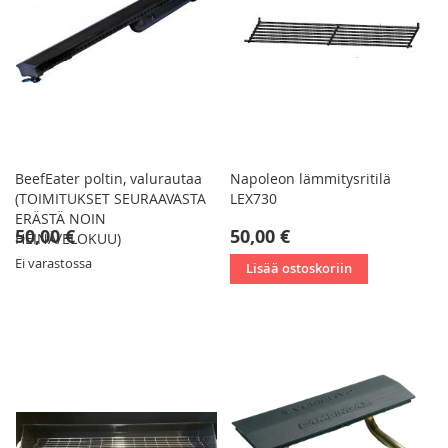
BeefEater poltin, valurautaa
Napoleon lämmitysritilä
(TOIMITUKSET SEURAAVASTA
LEX730
ERÄSTÄ NOIN
50,00 €
50,00 €
HEINÄ/ELOKUU)
Ei varastossa
Lisää ostoskoriin