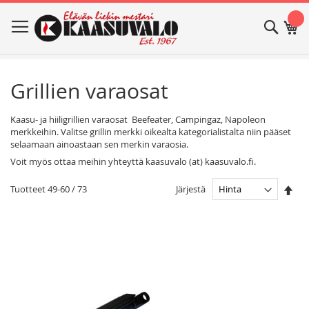
Skip
Haku
Os
to
Content
Grillien varaosat
Kaasu- ja hiiligrillien varaosat Beefeater, Campingaz, Napoleon
merkkeihin. Valitse grillin merkki oikealta kategorialistalta niin pääset
selaamaan ainoastaan sen merkin varaosia.
Voit myös ottaa meihin yhteyttä kaasuvalo (at) kaasuvalo.fi.
Ase
Järjestä
Tuotteet
49
-
60
/
73
las
jär