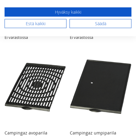
Hyväksy kaikki
BeefEater rasvapelti
Campingaz avoparila
i1000/1000R 4-polttimoiseen
Adelaide Classic 4 malliin
Estä kaikki
Säädä
(74879)
65,00 €
65,00 €
Ei varastossa
Ei varastossa
Campingaz avoparila
Campingaz umpiparila