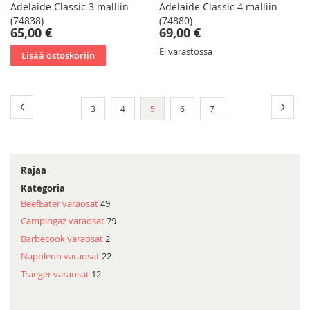
Adelaide Classic 3 malliin
Adelaide Classic 4 malliin
(74838)
(74880)
65,00 €
69,00 €
Ei varastossa
Lisää ostoskoriin
Sivu
Sivu
Edellinen
Sivu
Seura
Sivu
Sivu
You're
Sivu
Sivu
3
4
5
6
7
currently
reading
page
Rajaa
Kategoria
BeefEater varaosat
49
Campingaz varaosat
79
Barbecook varaosat
2
Napoleon varaosat
22
Traeger varaosat
12