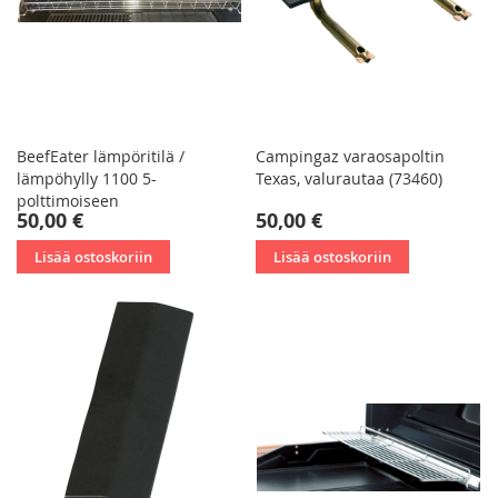
BeefEater lämpöritilä /
Campingaz varaosapoltin
lämpöhylly 1100 5-
Texas, valurautaa (73460)
polttimoiseen
50,00 €
50,00 €
Lisää ostoskoriin
Lisää ostoskoriin