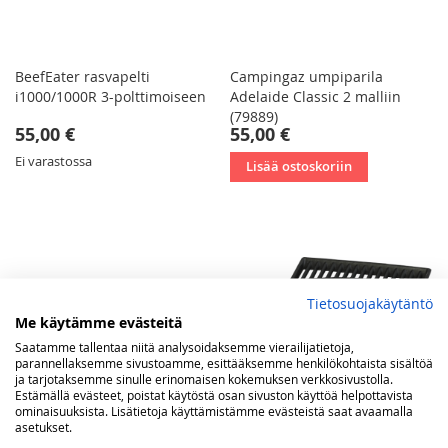
BeefEater rasvapelti
Campingaz umpiparila
i1000/1000R 3-polttimoiseen
Adelaide Classic 2 malliin
(79889)
55,00 €
55,00 €
Ei varastossa
Lisää ostoskoriin
Tietosuojakäytäntö
Me käytämme evästeitä
Saatamme tallentaa niitä analysoidaksemme vierailijatietoja,
parannellaksemme sivustoamme, esittääksemme henkilökohtaista sisältöä
ja tarjotaksemme sinulle erinomaisen kokemuksen verkkosivustolla.
Estämällä evästeet, poistat käytöstä osan sivuston käyttöä helpottavista
ominaisuuksista. Lisätietoja käyttämistämme evästeistä saat avaamalla
asetukset.