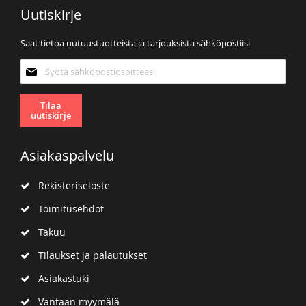
Uutiskirje
Saat tietoa uutuustuotteista ja tarjouksista sähköpostiisi
Tilaa
uutiskirjeemme:
Tilaa
uutiskirje
Asiakaspalvelu
Rekisteriseloste
Toimitusehdot
Takuu
Tilaukset ja palautukset
Asiakastuki
Vantaan myymälä