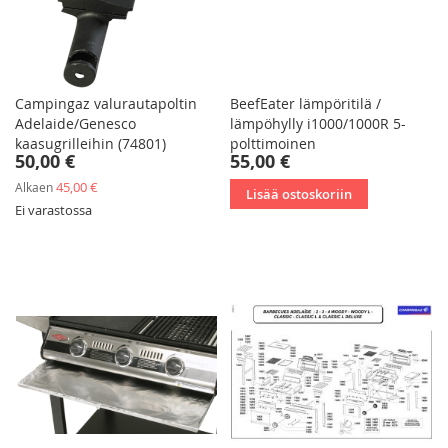
Campingaz valurautapoltin
BeefEater lämpöritilä /
Adelaide/Genesco
lämpöhylly i1000/1000R 5-
kaasugrilleihin (74801)
polttimoinen
50,00 €
55,00 €
45,00 €
Alkaen
Lisää ostoskoriin
Ei varastossa