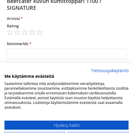
BeefEater kuvun kumistoppari 1100 /
SIGNATURE
Arviosi
Rating
1
2
3
4
5
star
stars
stars
stars
stars
Nimimerkki
Yhteenveto
Tietosuojakäytäntö
Me käytämme evästeitä
Saatamme tallentaa niitä analysoidaksemme vierailijatietoja,
parannellaksemme sivustoamme, esittääksemme henkilökohtaista sisältöä
Arvostelu
ja tarjotaksemme sinulle erinomaisen kokemuksen verkkosivustolla.
Estämällä evästeet, poistat käytöstä osan sivuston käyttöä helpottavista
ominaisuuksista. Lisätietoja käyttämistämme evästeistä saat avaamalla
asetukset.
Hyväksy kaikki
Lähetä arvostelu