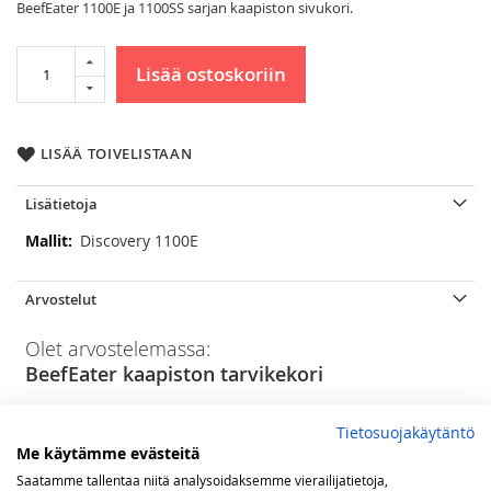
BeefEater 1100E ja 1100SS sarjan kaapiston sivukori.
Lisää ostoskoriin
LISÄÄ TOIVELISTAAN
Lisätietoja
Lisätietoja
Discovery 1100E
Arvostelut
Olet arvostelemassa:
BeefEater kaapiston tarvikekori
Arviosi
Tietosuojakäytäntö
Rating
Me käytämme evästeitä
Saatamme tallentaa niitä analysoidaksemme vierailijatietoja,
1
2
3
4
5