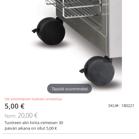
Täppää suuremmaksi
Ole ensimmäinen tuotteen arvostelija
5,00 €
Tarjoushinta
SKU
180221
20,00 €
Norm.
Tuotteen alin hinta viimeisen 30
päivän aikana on ollut 5,00 €