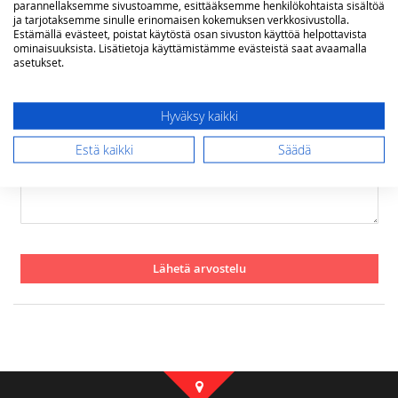
parannellaksemme sivustoamme, esittääksemme henkilökohtaista sisältöä
star
stars
stars
stars
stars
Nimimerkki
ja tarjotaksemme sinulle erinomaisen kokemuksen verkkosivustolla.
Estämällä evästeet, poistat käytöstä osan sivuston käyttöä helpottavista
ominaisuuksista. Lisätietoja käyttämistämme evästeistä saat avaamalla
asetukset.
Yhteenveto
Hyväksy kaikki
Arvostelu
Estä kaikki
Säädä
Lähetä arvostelu