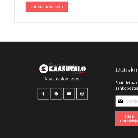
Lähetä arvostelu
Uutiskir
Kaasuvalon some
Saat tietoa 
sähköpostiis
Tilaa
uutiskirjee
Tilaa
uutiskirj