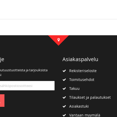
je
Asiakaspalvelu
uutuustuotteista ja tarjouksista
Rekisteriseloste
i
Toimitusehdot
mme:
Takuu
Tilaukset ja palautukset
e
Asiakastuki
Vantaan myymälä