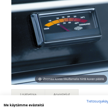
images
images
gallery
gallery
Zoomaa kuvaa liikuttamalla hiirtä kuvan päällä
Lisätietoja
Arvostelut
Tietosuojakä
Me käytämme evästeitä