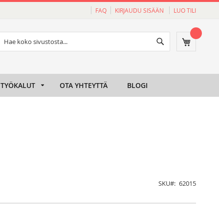
FAQ
KIRJAUDU SISÄÄN
LUO TILI
Haku
Ostoskori
Haku
TYÖKALUT
OTA YHTEYTTÄ
BLOGI
SKU
62015