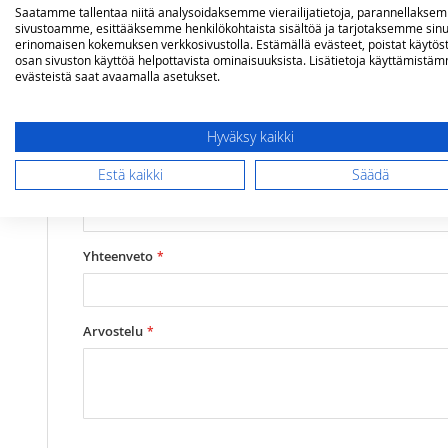
Lisätietoja
Saatamme tallentaa niitä analysoidaksemme vierailijatietoja, parannellakse
Mallit
Discovery i1000
Olet arvostelemassa:
sivustoamme, esittääksemme henkilökohtaista sisältöä ja tarjotaksemme sinu
BeefEater lämpömittari Discovery i1000
erinomaisen kokemuksen verkkosivustolla. Estämällä evästeet, poistat käytös
osan sivuston käyttöä helpottavista ominaisuuksista. Lisätietoja käyttämistä
evästeistä saat avaamalla asetukset.
Arviosi
Rating
Hyväksy kaikki
1
2
3
4
5
Estä kaikki
Säädä
star
stars
stars
stars
stars
Nimimerkki
Yhteenveto
Arvostelu