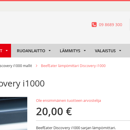
09 8689 300
IT
RUOANLAITTO
LÄMMITYS
VALAISTUS
scovery i1000 mallit
BeefEater lämpömittari Discovery i1000
overy i1000
Ole ensimmäinen tuotteen arvostelija
20,00 €
BeefEater Discovery i1000 sarjan lämpömittari.