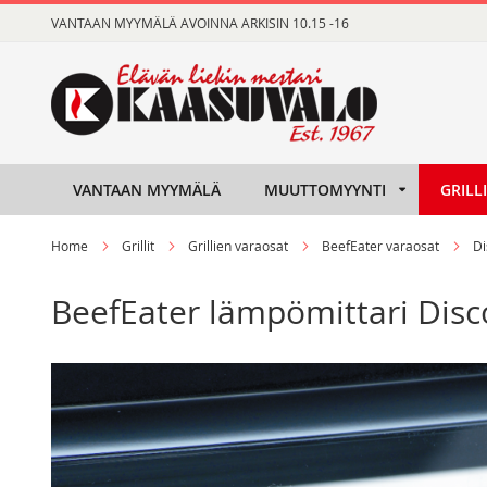
Skip
VANTAAN MYYMÄLÄ AVOINNA ARKISIN 10.15 -16
to
Content
VANTAAN MYYMÄLÄ
MUUTTOMYYNTI
GRILL
Home
Grillit
Grillien varaosat
BeefEater varaosat
Di
BeefEater lämpömittari Disc
Skip
Skip
to
to
the
the
end
beginning
of
of
the
the