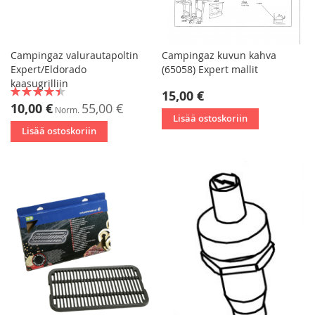
Campingaz valurautapoltin
Campingaz kuvun kahva
Expert/Eldorado
(65058) Expert mallit
kaasugrilliin
Rating:
15,00 €
80%
Tarjoushinta
10,00 €
55,00 €
Norm.
Lisää ostoskoriin
Lisää ostoskoriin