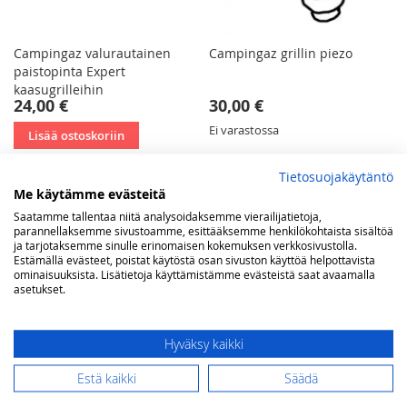
Campingaz valurautainen
Campingaz grillin piezo
paistopinta Expert
kaasugrilleihin
24,00 €
30,00 €
Ei varastossa
Lisää ostoskoriin
Tietosuojakäytäntö
Me käytämme evästeitä
Saatamme tallentaa niitä analysoidaksemme vierailijatietoja,
parannellaksemme sivustoamme, esittääksemme henkilökohtaista sisältöä
ja tarjotaksemme sinulle erinomaisen kokemuksen verkkosivustolla.
Estämällä evästeet, poistat käytöstä osan sivuston käyttöä helpottavista
ominaisuuksista. Lisätietoja käyttämistämme evästeistä saat avaamalla
asetukset.
Hyväksy kaikki
Estä kaikki
Säädä