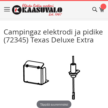
Skip
Haku
Os
to
Content
Campingaz elektrodi ja pidike
(72345) Texas Deluxe Extra
Skip
Skip
to
to
the
the
end
beginning
of
of
the
the
images
images
gallery
gallery
Täppää suuremmaksi