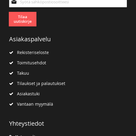
uutiskirjeemme:
Tilaa
uutiskirje
Asiakaspalvelu
Rekisteriseloste
Toimitusehdot
Takuu
Tilaukset ja palautukset
Asiakastuki
Vantaan myymälä
Yhteystiedot