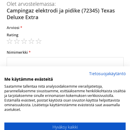
Olet arvostelemassa:
Campingaz elektrodi ja pidike (72345) Texas
Deluxe Extra
Arviosi
Rating
1
2
3
4
5
star
stars
stars
stars
stars
Nimimerkki
Tietosuojakäytäntö
Yhteenveto
Me käytämme evästeitä
Saatamme tallentaa niitä analysoidaksemme vierailijatietoja,
parannellaksemme sivustoamme, esittääksemme henkilökohtaista sisältöä
ja tarjotaksemme sinulle erinomaisen kokemuksen verkkosivustolla.
Arvostelu
Estämällä evästeet, poistat käytöstä osan sivuston käyttöä helpottavista
ominaisuuksista. Lisätietoja käyttämistämme evästeistä saat avaamalla
asetukset.
Hyväksy kaikki