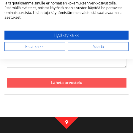
ja tarjotaksemme sinulle erinomaisen kokemuksen verkkosivustolla.
Estämällä evästeet, poistat käytöstä osan sivuston käyttöä helpottavista
ominaisuuksista. Lisätietoja käyttämistämme evästeistä saat avaamalla
asetukset.
Yhteenveto
Hyväksy kaikki
Arvostelu
Estä kaikki
Säädä
Lähetä arvostelu