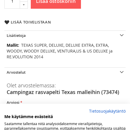
Lisää ostoskoriin
LISÄÄ TOIVELISTAAN
Lisätietoja
Lisätietoja
TEXAS SUPER, DELUXE, DELUXE EXTRA, EXTRA,
WOODY, WOODY DELUXE, VENTURA,US & US DELUXE ja
RE.VOLUTION 2014
Arvostelut
Olet arvostelemassa:
Campingaz rasvapelti Texas malleihin (73474)
Arviosi
Rating
Tietosuojakäytäntö
Me käytämme evästeitä
1
2
3
4
5
Saatamme tallentaa niitä analysoidaksemme vierailijatietoja,
star
stars
stars
stars
stars
Nimimerkki
parannellaksemme sivustoamme, esittääksemme henkilökohtaista sisältöä