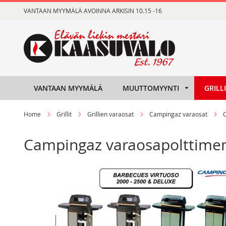
Skip
VANTAAN MYYMÄLÄ AVOINNA ARKISIN 10.15 -16
to
Content
VANTAAN MYYMÄLÄ
MUUTTOMYYNTI
GRILL
Home
Grillit
Grillien varaosat
Campingaz varaosat
Campingaz varaosapolttimen 
Skip
Skip
to
to
the
the
end
beginning
of
of
the
the