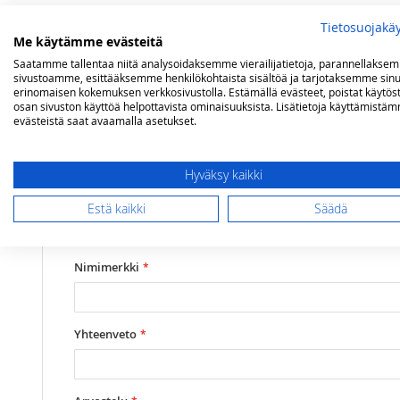
Tietosuojakä
Lisätietoja
Arvostelut
Me käytämme evästeitä
Saatamme tallentaa niitä analysoidaksemme vierailijatietoja, parannellakse
sivustoamme, esittääksemme henkilökohtaista sisältöä ja tarjotaksemme sinu
Lisätietoja
erinomaisen kokemuksen verkkosivustolla. Estämällä evästeet, poistat käytös
Mallit
Virtuoso 2500 / Virtuoso 2500 Deluxe
Olet arvostelemassa:
osan sivuston käyttöä helpottavista ominaisuuksista. Lisätietoja käyttämistä
evästeistä saat avaamalla asetukset.
Campingaz varaosapolttimen poltinputket
2500/2500 Deluxe (66363)
Hyväksy kaikki
Arviosi
Estä kaikki
Säädä
Rating
1
2
3
4
5
star
stars
stars
stars
stars
Nimimerkki
Yhteenveto