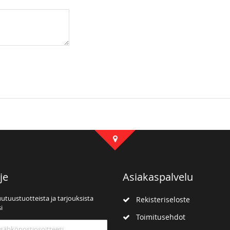
je
Asiakaspalvelu
uutuustuotteista ja tarjouksista
Rekisteriseloste
i
Toimitusehdot