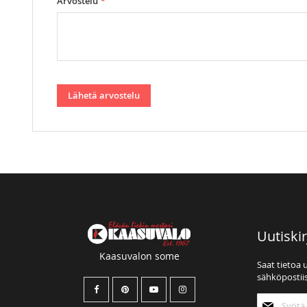
Arvostelu
Lähetä arvostelu
Uutiskir
Kaasuvalon some
Saat tietoa 
sähköpostiis
Tilaa