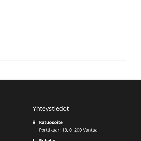
Yhteystiedot
Katuosoite
Porttikaari 18, 01200 Vantaa
Puhelin