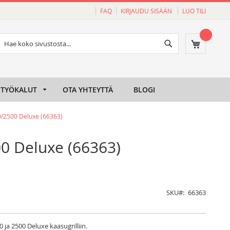
FAQ
KIRJAUDU SISÄÄN
LUO TILI
Haku
Ostoskori
Haku
TYÖKALUT
OTA YHTEYTTÄ
BLOGI
0/2500 Deluxe (66363)
0 Deluxe (66363)
SKU
66363
ja 2500 Deluxe kaasugrilliin.