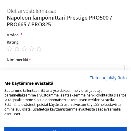
Olet arvostelemassa:
Napoleon lämpömittari Prestige PRO500 /
PRO665 / PRO825
Arviosi
Rating
1
2
3
4
5
star
stars
stars
stars
stars
Nimimerkki
Tietosuojakäytäntö
Yhteenveto
Me käytämme evästeitä
Saatamme tallentaa niitä analysoidaksemme vierailijatietoja,
parannellaksemme sivustoamme, esittääksemme henkilökohtaista sisältöä
ja tarjotaksemme sinulle erinomaisen kokemuksen verkkosivustolla.
Arvostelu
Estämällä evästeet, poistat käytöstä osan sivuston käyttöä helpottavista
ominaisuuksista. Lisätietoja käyttämistämme evästeistä saat avaamalla
asetukset.