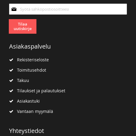
Tilaa
uutiskirjeemme:
Tilaa
uutiskirje
Asiakaspalvelu
Rekisteriseloste
Toimitusehdot
Takuu
Tilaukset ja palautukset
Asiakastuki
Vantaan myymälä
Yhteystiedot