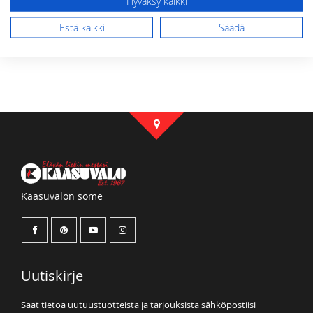
Hyväksy kaikki
Estä kaikki
Säädä
Lähetä arvostelu
Kaasuvalon some
Uutiskirje
Saat tietoa uutuustuotteista ja tarjouksista sähköpostiisi