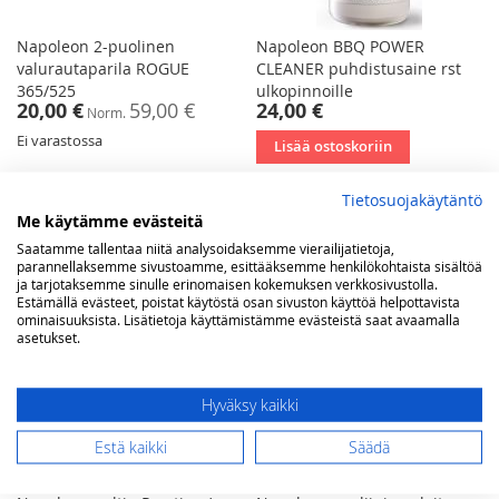
Napoleon 2-puolinen
Napoleon BBQ POWER
valurautaparila ROGUE
CLEANER puhdistusaine rst
365/525
ulkopinnoille
Tarjoushinta
20,00 €
59,00 €
24,00 €
Norm.
Ei varastossa
Lisää ostoskoriin
Tietosuojakäytäntö
Me käytämme evästeitä
Saatamme tallentaa niitä analysoidaksemme vierailijatietoja,
parannellaksemme sivustoamme, esittääksemme henkilökohtaista sisältöä
ja tarjotaksemme sinulle erinomaisen kokemuksen verkkosivustolla.
Estämällä evästeet, poistat käytöstä osan sivuston käyttöä helpottavista
ominaisuuksista. Lisätietoja käyttämistämme evästeistä saat avaamalla
asetukset.
Hyväksy kaikki
Estä kaikki
Säädä