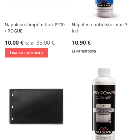
Napoleon lämpömittari P500
Napoleon puhdistusaine 3-
/ ROGUE
in1
Tarjoushinta
10,00 €
35,00 €
10,90 €
Norm.
Ei varastossa
Lisää ostoskoriin