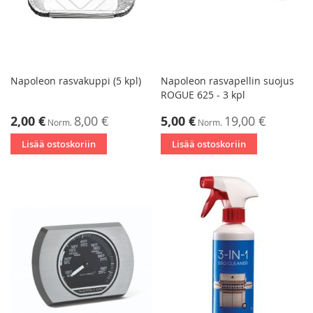
Napoleon rasvakuppi (5 kpl)
Napoleon rasvapellin suojus
ROGUE 625 - 3 kpl
Tarjoushinta
Tarjoushinta
2,00 €
8,00 €
5,00 €
19,00 €
Norm.
Norm.
Lisää ostoskoriin
Lisää ostoskoriin