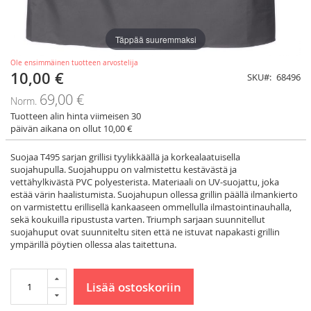
Täppää suuremmaksi
Ole ensimmäinen tuotteen arvostelija
10,00 €
Tarjoushinta
SKU
68496
69,00 €
Norm.
Tuotteen alin hinta viimeisen 30
päivän aikana on ollut 10,00 €
Suojaa T495 sarjan grillisi tyylikkäällä ja korkealaatuisella
suojahupulla. Suojahuppu on valmistettu kestävästä ja
vettähylkivästä PVC polyesterista. Materiaali on UV-suojattu, joka
estää värin haalistumista. Suojahupun ollessa grillin päällä ilmankierto
on varmistettu erillisellä kankaaseen ommellulla ilmastointinauhalla,
sekä koukuilla ripustusta varten. Triumph sarjaan suunnitellut
suojahuput ovat suunniteltu siten että ne istuvat napakasti grillin
ympärillä pöytien ollessa alas taitettuna.
Lisää ostoskoriin