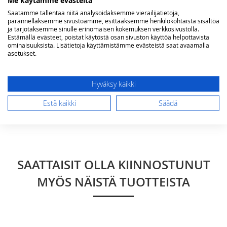
Me käytämme evästeitä
Yhteenveto
Saatamme tallentaa niitä analysoidaksemme vierailijatietoja,
parannellaksemme sivustoamme, esittääksemme henkilökohtaista sisältöä
ja tarjotaksemme sinulle erinomaisen kokemuksen verkkosivustolla.
Estämällä evästeet, poistat käytöstä osan sivuston käyttöä helpottavista
Arvostelu
ominaisuuksista. Lisätietoja käyttämistämme evästeistä saat avaamalla
asetukset.
Hyväksy kaikki
Estä kaikki
Säädä
Lähetä arvostelu
SAATTAISIT OLLA KIINNOSTUNUT
MYÖS NÄISTÄ TUOTTEISTA