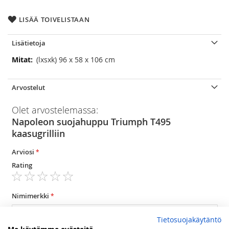
LISÄÄ TOIVELISTAAN
Lisätietoja
Lisätietoja
(lxsxk) 96 x 58 x 106 cm
Arvostelut
Olet arvostelemassa:
Napoleon suojahuppu Triumph T495
kaasugrilliin
Arviosi
Rating
1
2
3
4
5
star
stars
stars
stars
stars
Nimimerkki
Tietosuojakäytäntö