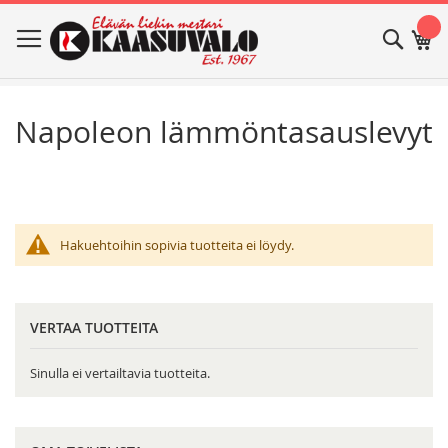
Skip
Haku
Os
to
Content
Napoleon lämmöntasauslevyt
Hakuehtoihin sopivia tuotteita ei löydy.
VERTAA TUOTTEITA
Sinulla ei vertailtavia tuotteita.