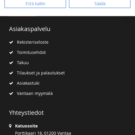
Estä kaikki
Säädä
Tilaa
uutiskirje
Asiakaspalvelu
Rekisteriseloste
Toimitusehdot
Takuu
Tilaukset ja palautukset
Asiakastuki
Vantaan myymälä
Yhteystiedot
Katuosoite
Porttikaari 18, 01200 Vantaa