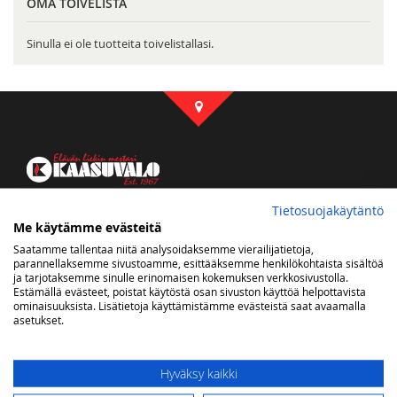
OMA TOIVELISTA
Sinulla ei ole tuotteita toivelistallasi.
Kaasuvalon some
Tietosuojakäytäntö
Me käytämme evästeitä
Saatamme tallentaa niitä analysoidaksemme vierailijatietoja,
parannellaksemme sivustoamme, esittääksemme henkilökohtaista sisältöä
ja tarjotaksemme sinulle erinomaisen kokemuksen verkkosivustolla.
Estämällä evästeet, poistat käytöstä osan sivuston käyttöä helpottavista
Uutiskirje
ominaisuuksista. Lisätietoja käyttämistämme evästeistä saat avaamalla
asetukset.
Saat tietoa uutuustuotteista ja tarjouksista sähköpostiisi
Tilaa
Hyväksy kaikki
uutiskirjeemme: