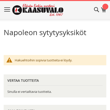
Skip
Haku
Os
to
Content
Napoleon sytytysyksiköt
Hakuehtoihin sopivia tuotteita ei löydy.
VERTAA TUOTTEITA
Sinulla ei vertailtavia tuotteita.