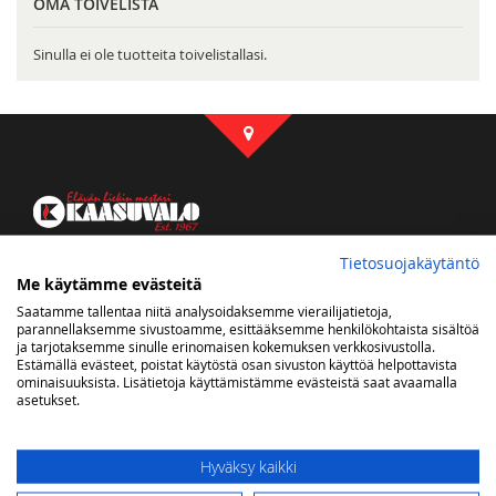
OMA TOIVELISTA
Sinulla ei ole tuotteita toivelistallasi.
Kaasuvalon some
Tietosuojakäytäntö
Me käytämme evästeitä
Saatamme tallentaa niitä analysoidaksemme vierailijatietoja,
parannellaksemme sivustoamme, esittääksemme henkilökohtaista sisältöä
ja tarjotaksemme sinulle erinomaisen kokemuksen verkkosivustolla.
Estämällä evästeet, poistat käytöstä osan sivuston käyttöä helpottavista
Uutiskirje
ominaisuuksista. Lisätietoja käyttämistämme evästeistä saat avaamalla
asetukset.
Saat tietoa uutuustuotteista ja tarjouksista sähköpostiisi
Tilaa
Hyväksy kaikki
uutiskirjeemme: