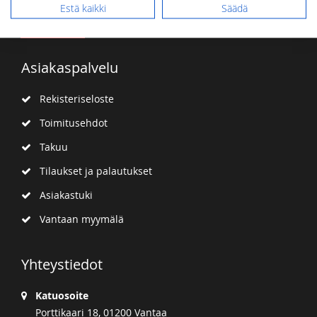
Estä kaikki
Säädä
Tilaa
uutiskirje
Asiakaspalvelu
Rekisteriseloste
Toimitusehdot
Takuu
Tilaukset ja palautukset
Asiakastuki
Vantaan myymälä
Yhteystiedot
Katuosoite
Porttikaari 18, 01200 Vantaa