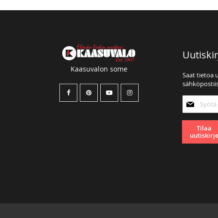
Uutiskir
Kaasuvalon some
Saat tietoa 
sähköpostiis
Tilaa
uutiskirjee
Tilaa
uutiskirj