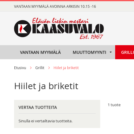
Skip
VANTAAN MYYMÄLÄ AVOINNA ARKISIN 10.15 -16
to
Content
VANTAAN MYYMÄLÄ
MUUTTOMYYNTI
GRILL
Etusivu
Grillit
Hiilet ja briketit
Hiilet ja briketit
1
tuote
VERTAA TUOTTEITA
Sinulla ei vertailtavia tuotteita.