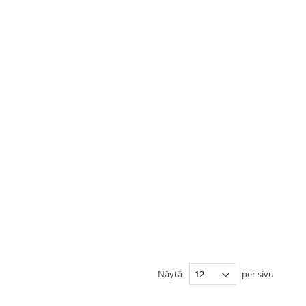
Näytä
per sivu