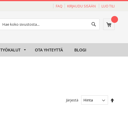
FAQ
KIRJAUDU SISÄÄN
LUO TILI
Haku
Ostoskori
Haku
TYÖKALUT
OTA YHTEYTTÄ
BLOGI
Aseta
Järjestä
laskeva
järjesty