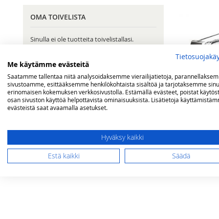
OMA TOIVELISTA
Sinulla ei ole tuotteita toivelistallasi.
Tietosuojakä
Me käytämme evästeitä
Saatamme tallentaa niitä analysoidaksemme vierailijatietoja, parannellakse
sivustoamme, esittääksemme henkilökohtaista sisältöä ja tarjotaksemme sinu
erinomaisen kokemuksen verkkosivustolla. Estämällä evästeet, poistat käytös
osan sivuston käyttöä helpottavista ominaisuuksista. Lisätietoja käyttämistä
evästeistä saat avaamalla asetukset.
Napoleon väl
hiilloksen m
Tarjoushinta
Hyväksy kaikki
10,00 €
Nor
Lisää ostos
Estä kaikki
Säädä