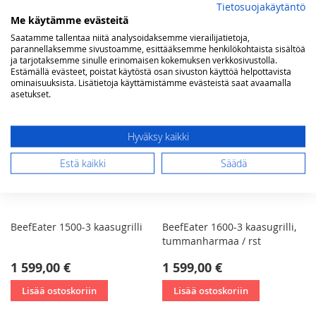
Lisää ostoskoriin
Lisää ostoskoriin
Tietosuojakäytäntö
Me käytämme evästeitä
Saatamme tallentaa niitä analysoidaksemme vierailijatietoja,
parannellaksemme sivustoamme, esittääksemme henkilökohtaista sisältöä
ja tarjotaksemme sinulle erinomaisen kokemuksen verkkosivustolla.
Estämällä evästeet, poistat käytöstä osan sivuston käyttöä helpottavista
ominaisuuksista. Lisätietoja käyttämistämme evästeistä saat avaamalla
asetukset.
Hyväksy kaikki
Estä kaikki
Säädä
BeefEater 1500-3 kaasugrilli
BeefEater 1600-3 kaasugrilli,
tummanharmaa / rst
1 599,00 €
1 599,00 €
Lisää ostoskoriin
Lisää ostoskoriin