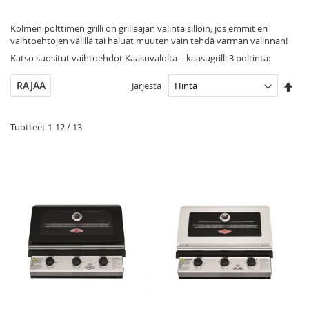
Kolmen polttimen grilli on grillaajan valinta silloin, jos emmit eri
vaihtoehtojen välillä tai haluat muuten vain tehdä varman valinnan!
Katso suositut vaihtoehdot Kaasuvalolta – kaasugrilli 3 poltinta:
Ase
RAJAA
Järjestä
las
jär
Tuotteet
1
-
12
/
13