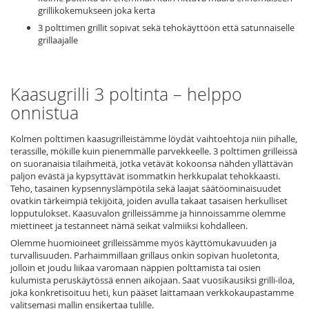
grillikokemukseen joka kerta
3 polttimen grillit sopivat sekä tehokäyttöön että satunnaiselle
grillaajalle
Kaasugrilli 3 poltinta – helppo
onnistua
Kolmen polttimen kaasugrilleistämme löydät vaihtoehtoja niin pihalle,
terassille, mökille kuin pienemmälle parvekkeelle. 3 polttimen grilleissä
on suoranaisia tilaihmeitä, jotka vetävät kokoonsa nähden yllättävän
paljon evästä ja kypsyttävät isommatkin herkkupalat tehokkaasti.
Teho, tasainen kypsennyslämpötila sekä laajat säätöominaisuudet
ovatkin tärkeimpiä tekijöitä, joiden avulla takaat tasaisen herkulliset
lopputulokset. Kaasuvalon grilleissämme ja hinnoissamme olemme
miettineet ja testanneet nämä seikat valmiiksi kohdalleen.
Olemme huomioineet grilleissämme myös käyttömukavuuden ja
turvallisuuden. Parhaimmillaan grillaus onkin sopivan huoletonta,
jolloin et joudu liikaa varomaan näppien polttamista tai osien
kulumista peruskäytössä ennen aikojaan. Saat vuosikausiksi grilli-iloa,
joka konkretisoituu heti, kun pääset laittamaan verkkokaupastamme
valitsemasi mallin ensikertaa tulille.