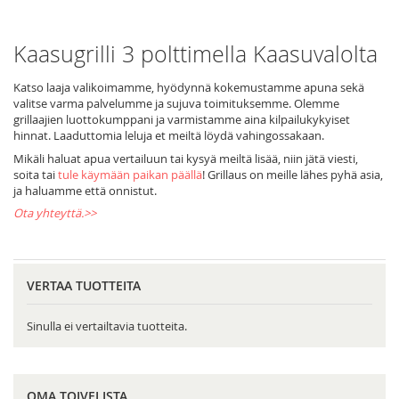
Kaasugrilli 3 polttimella Kaasuvalolta
Katso laaja valikoimamme, hyödynnä kokemustamme apuna sekä
valitse varma palvelumme ja sujuva toimituksemme. Olemme
grillaajien luottokumppani ja varmistamme aina kilpailukykyiset
hinnat. Laaduttomia leluja et meiltä löydä vahingossakaan.
Mikäli haluat apua vertailuun tai kysyä meiltä lisää, niin jätä viesti,
soita tai
tule käymään paikan päällä
! Grillaus on meille lähes pyhä asia,
ja haluamme että onnistut.
Ota yhteyttä.>>
VERTAA TUOTTEITA
Sinulla ei vertailtavia tuotteita.
OMA TOIVELISTA