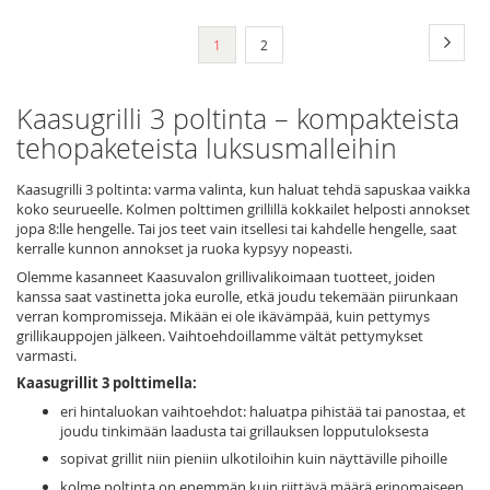
Sivu
Sivu
Seura
You're
Sivu
1
2
currently
reading
Kaasugrilli 3 poltinta – kompakteista
page
tehopaketeista luksusmalleihin
Kaasugrilli 3 poltinta: varma valinta, kun haluat tehdä sapuskaa vaikka
koko seurueelle. Kolmen polttimen grillillä kokkailet helposti annokset
jopa 8:lle hengelle. Tai jos teet vain itsellesi tai kahdelle hengelle, saat
kerralle kunnon annokset ja ruoka kypsyy nopeasti.
Olemme kasanneet Kaasuvalon grillivalikoimaan tuotteet, joiden
kanssa saat vastinetta joka eurolle, etkä joudu tekemään piirunkaan
verran kompromisseja. Mikään ei ole ikävämpää, kuin pettymys
grillikauppojen jälkeen. Vaihtoehdoillamme vältät pettymykset
varmasti.
Kaasugrillit 3 polttimella:
eri hintaluokan vaihtoehdot: haluatpa pihistää tai panostaa, et
joudu tinkimään laadusta tai grillauksen lopputuloksesta
sopivat grillit niin pieniin ulkotiloihin kuin näyttäville pihoille
kolme poltinta on enemmän kuin riittävä määrä erinomaiseen