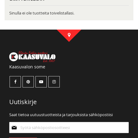
Sinulla ei ole tuotteita toivelistallasi.
Kaasuvalon some
Uutiskirje
Saat tietoa uutuustuotteista ja tarjouksista sähköpostiisi
Tilaa
uutiskirjeemme: