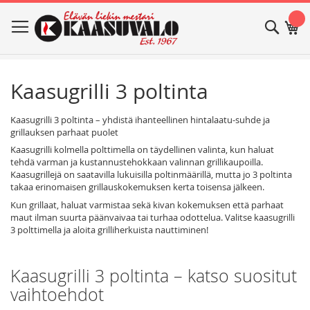
Skip
Haku
Os
to
Content
Kaasugrilli 3 poltinta
Kaasugrilli 3 poltinta – yhdistä ihanteellinen hintalaatu-suhde ja
grillauksen parhaat puolet
Kaasugrilli kolmella polttimella on täydellinen valinta, kun haluat
tehdä varman ja kustannustehokkaan valinnan grillikaupoilla.
Kaasugrillejä on saatavilla lukuisilla poltinmäärillä, mutta jo 3 poltinta
takaa erinomaisen grillauskokemuksen kerta toisensa jälkeen.
Kun grillaat, haluat varmistaa sekä kivan kokemuksen että parhaat
maut ilman suurta päänvaivaa tai turhaa odottelua. Valitse kaasugrilli
3 polttimella ja aloita grilliherkuista nauttiminen!
Kaasugrilli 3 poltinta – katso suositut
vaihtoehdot