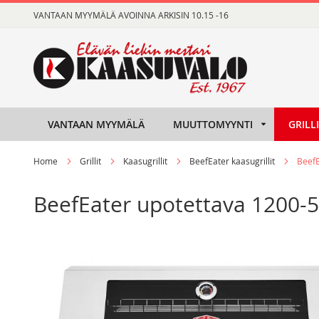
Skip
VANTAAN MYYMÄLÄ AVOINNA ARKISIN 10.15 -16
to
Content
VANTAAN MYYMÄLÄ
MUUTTOMYYNTI
GRILL
Home
Grillit
Kaasugrillit
BeefEater kaasugrillit
BeefE
BeefEater upotettava 1200-5 
Skip
Skip
to
to
the
the
end
beginning
of
of
the
the