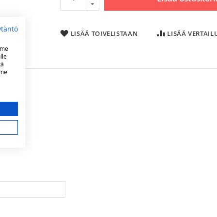
ytäntö
LISÄÄ TOIVELISTAAN
LISÄÄ VERTAI
mme
lle
tä
mme
20 kW
aa
4608 cm², josta 64x48 cm avoparilaa ja 32x48 cm umpiparilaa
valurauta