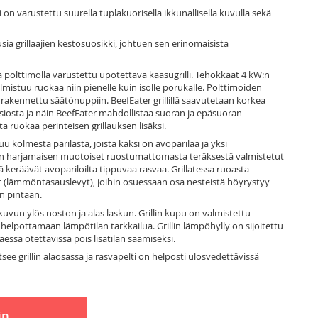
i on varustettu suurella tuplakuorisella ikkunallisella kuvulla sekä
ia grillaajien kestosuosikki, johtuen sen erinomaisista
la polttimolla varustettu upotettava kaasugrilli. Tehokkaat 4 kW:n
valmistuu ruokaa niin pienelle kuin isolle porukalle. Polttimoiden
 rakennettu säätönuppiin. BeefEater grillillä saavutetaan korkea
siosta ja näin BeefEater mahdollistaa suoran ja epäsuoran
ta ruokaa perinteisen grillauksen lisäksi.
kolmesta parilasta, joista kaksi on avoparilaa ja yksi
ä on harjamaisen muotoiset ruostumattomasta teräksestä valmistetut
ä keräävät avopariloilta tippuvaa rasvaa. Grillatessa ruoasta
yt (lämmöntasauslevyt), joihin osuessaan osa nesteistä höyrystyy
n pintaan.
uvun ylös noston ja alas laskun. Grillin kupu on valmistettu
elpottamaan lämpötilan tarkkailua. Grillin lämpöhylly on sijoitettu
ssa otettavissa pois lisätilan saamiseksi.
tsee grillin alaosassa ja rasvapelti on helposti ulosvedettävissä
in