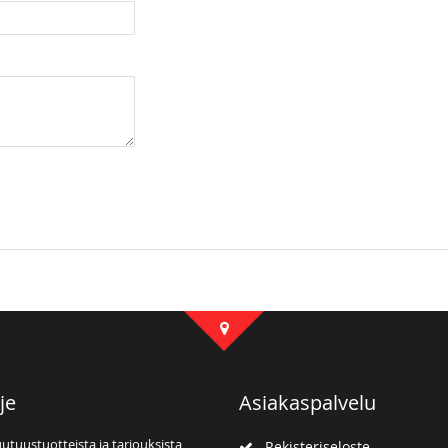
x50 cm
je
Asiakaspalvelu
uutuustuotteista ja tarjouksista
Rekisteriseloste