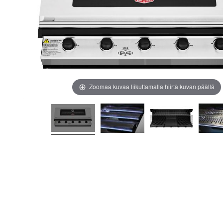
images
images
gallery
gallery
Zoomaa kuvaa liikuttamalla hiirtä kuvan päällä