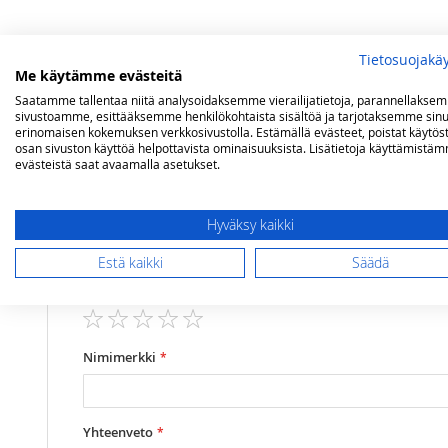
Tietosuojakä
Me käytämme evästeitä
Saatamme tallentaa niitä analysoidaksemme vierailijatietoja, parannellakse
sivustoamme, esittääksemme henkilökohtaista sisältöä ja tarjotaksemme sinu
Lisätietoja
Arvostelut
erinomaisen kokemuksen verkkosivustolla. Estämällä evästeet, poistat käytös
osan sivuston käyttöä helpottavista ominaisuuksista. Lisätietoja käyttämistä
evästeistä saat avaamalla asetukset.
Lisätietoja
Teho
Kokonaisteho 
Olet arvostelemassa:
BeefEater upotettava 1200-5 kaasugrilli
Polttimet
5 kpl, valuraut
Hyväksy kaikki
Grillausala
lxs 96x48 cm, 
Estä kaikki
Säädä
Arviosi
Teho paistopintaan suhteutettuna
43,4 kW/m²
Rating
Grillausalan materiaali
mattaemaloitu 
1
2
3
4
5
Sivukeitin
lisävarusteena
star
stars
stars
stars
stars
Nimimerkki
Lämpömittari
on
Lämpöritilä
on
Yhteenveto
Paino (kg)
58