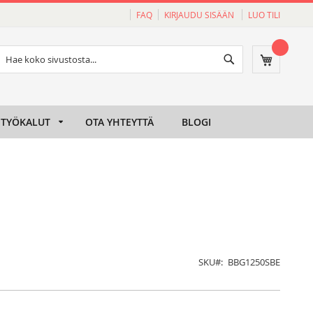
FAQ
KIRJAUDU SISÄÄN
LUO TILI
Haku
Ostoskori
Haku
TYÖKALUT
OTA YHTEYTTÄ
BLOGI
SKU
BBG1250SBE