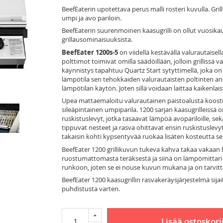
BeefEaterin upotettava perus malli rosteri kuvulla. Grill
umpi ja avo pariloin.
BeefEaterin suurenmoinen kaasugrilli on ollut vuosikaus
grillausominaisuuksista.
BeefEater 1200s-5
on viidellä kestävällä valurautaisel
polttimot toimivat omilla säädöillään, jolloin grillissä 
käynnistys tapahtuu Quartz Start sytyttimellä, joka on
lämpötila sen tehokkaiden valurautaisten poltinten an
lämpötilan käytön. Joten sillä voidaan laittaa kaikenlais
Upea mattaemaloitu valurautainen paistoalusta koostuu 
sileäpintainen umpiparila. 1200 sarjan kaasugrilleiss
ruskistuslevyt, jotka tasaavat lämpöä avopariloille, sek
tippuvat nesteet ja rasva ohittavat ensin ruskistuslev
takaisin kohti kypsentyvää ruokaa lisäten kosteutta se
BeefEater 1200 grillikuvun tukeva kahva takaa vakaan k
ruostumattomasta teräksestä ja siinä on lämpömittari h
runkoon, joten se ei nouse kuvun mukana ja on tarvittae
BeefEater 1200 kaasugrillin rasvakeräysjärjestelmä sijai
puhdistusta varten.
Lisää ostoskori