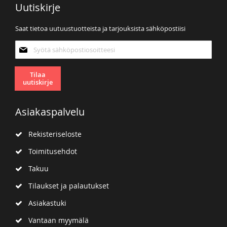
Uutiskirje
Saat tietoa uutuustuotteista ja tarjouksista sähköpostiisi
Tilaa
uutiskirjeemme:
Tilaa
uutiskirje
Asiakaspalvelu
Rekisteriseloste
Toimitusehdot
Takuu
Tilaukset ja palautukset
Asiakastuki
Vantaan myymälä