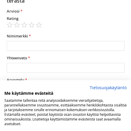
terästä
Arviosi
Rating
1
2
3
4
5
star
stars
stars
stars
stars
Nimimerkki
Yhteenveto
Arvostelu
Tietosuojakäytäntö
Me käytämme evästeitä
Saatamme tallentaa niitä analysoidaksemme vierailijatietoja,
parannellaksemme sivustoamme, esittääksemme henkilökohtaista sisältöä
ja tarjotaksemme sinulle erinomaisen kokemuksen verkkosivustolla.
Estämällä evästeet, poistat käytöstä osan sivuston käyttöä helpottavista
ominaisuuksista. Lisätietoja käyttämistämme evästeistä saat avaamalla
Lähetä arvostelu
asetukset.