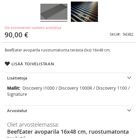
Ole ensimmäinen tuotteen arvostelija
90,00 €
SKU
94382
BeefEater avoparila ruostumatonta terästä (lxs) 16x48 cm.
LISÄÄ TOIVELISTAAN
Lisätietoja
Lisätietoja
Discovery i1000 / Discovery 1000R / Discovery 1100 /
Signature
Arvostelut
Olet arvostelemassa:
BeefEater avoparila 16x48 cm, ruostumatonta