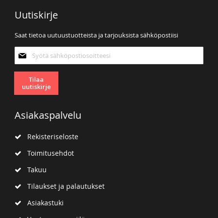
Uutiskirje
Saat tietoa uutuustuotteista ja tarjouksista sähköpostiisi
Tilaa
uutiskirjeemme:
Tilaa
uutiskirje
Asiakaspalvelu
Rekisteriseloste
Toimitusehdot
Takuu
Tilaukset ja palautukset
Asiakastuki