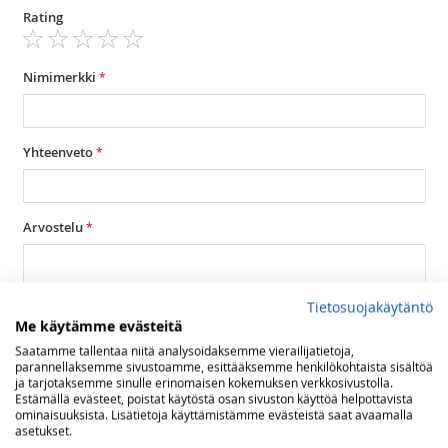
Rating
1
2
3
4
5
star
stars
stars
stars
stars
Nimimerkki
Yhteenveto
Arvostelu
Tietosuojakäytäntö
Me käytämme evästeitä
Saatamme tallentaa niitä analysoidaksemme vierailijatietoja,
Lähetä arvostelu
parannellaksemme sivustoamme, esittääksemme henkilökohtaista sisältöä
ja tarjotaksemme sinulle erinomaisen kokemuksen verkkosivustolla.
Estämällä evästeet, poistat käytöstä osan sivuston käyttöä helpottavista
ominaisuuksista. Lisätietoja käyttämistämme evästeistä saat avaamalla
asetukset.