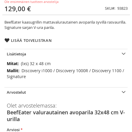
Ole ensimmäinen tuotteen arvostelija
129,00 €
SKU
93823
BeefEater kaasugrillin mattavalurautainen avoparila syvillä rasvaurilla.
Signature sarjan V-ura parila.
LISÄÄ TOIVELISTAAN
Lisätietoja
Lisätietoja
(lxs) 32 x 48 cm
Discovery i1000 / Discovery 1000R / Discovery 1100 /
Signature
Arvostelut
Olet arvostelemassa:
BeefEater valurautainen avoparila 32x48 cm V-
urilla
Arviosi