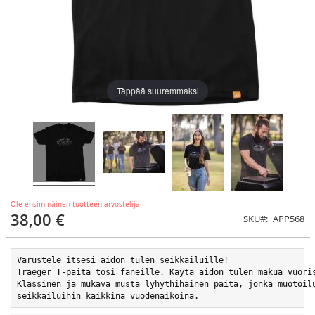
Täppää suuremmaksi
Ole ensimmäinen tuotteen arvostelija
38,00 €
SKU
APP568
Varustele itsesi aidon tulen seikkailuille!
Traeger T-paita tosi faneille. Käytä aidon tulen makua vuori
Klassinen ja mukava musta lyhythihainen paita, jonka muotoil
seikkailuihin kaikkina vuodenaikoina.