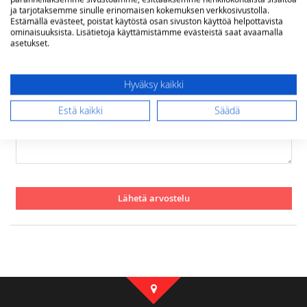
Nimimerkki
ja tarjotaksemme sinulle erinomaisen kokemuksen verkkosivustolla.
Estämällä evästeet, poistat käytöstä osan sivuston käyttöä helpottavista
ominaisuuksista. Lisätietoja käyttämistämme evästeistä saat avaamalla
asetukset.
Yhteenveto
Hyväksy kaikki
Arvostelu
Estä kaikki
Säädä
Lähetä arvostelu