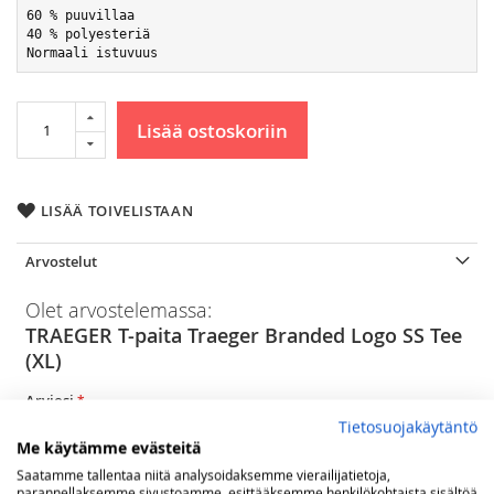
60 % puuvillaa 
40 % polyesteriä

Normaali istuvuus
Lisää ostoskoriin
LISÄÄ TOIVELISTAAN
Arvostelut
Olet arvostelemassa:
TRAEGER T-paita Traeger Branded Logo SS Tee
(XL)
Arviosi
Tietosuojakäytäntö
Rating
Me käytämme evästeitä
1
2
3
4
5
Saatamme tallentaa niitä analysoidaksemme vierailijatietoja,
star
stars
stars
stars
stars
parannellaksemme sivustoamme, esittääksemme henkilökohtaista sisältöä