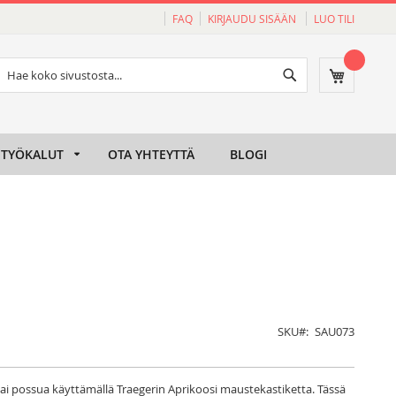
FAQ
KIRJAUDU SISÄÄN
LUO TILI
Haku
Ostoskori
Haku
TYÖKALUT
OTA YHTEYTTÄ
BLOGI
SKU
SAU073
i possua käyttämällä Traegerin Aprikoosi maustekastiketta. Tässä