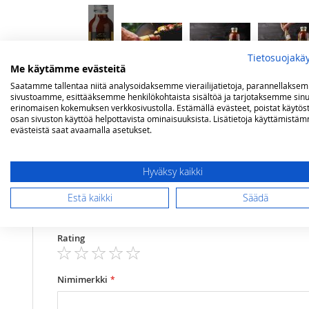
Tietosuojakä
Me käytämme evästeitä
Saatamme tallentaa niitä analysoidaksemme vierailijatietoja, parannellakse
sivustoamme, esittääksemme henkilökohtaista sisältöä ja tarjotaksemme sinu
erinomaisen kokemuksen verkkosivustolla. Estämällä evästeet, poistat käytös
Arvostelut
osan sivuston käyttöä helpottavista ominaisuuksista. Lisätietoja käyttämistä
evästeistä saat avaamalla asetukset.
Olet arvostelemassa:
Hyväksy kaikki
Traeger Aprikoosi maustekastike (440 ml)
Estä kaikki
Säädä
Arviosi
Rating
1
2
3
4
5
star
stars
stars
stars
stars
Nimimerkki