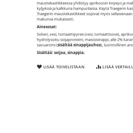
maustekastikkeessa yhdistyy
aprikoosin kirpeys ja ma
kyljyksiä ja kalkkuna hampurilaisia. Käytä Traegerin k
Traegerin maustekastikkeet sopivat myös sellaisenaan r
makunsa mukaisesti.
Ainesosat:
Sokeri, vesi, tomaattipyree (vesi, tomaattisose), apriko
hydrolysoitu soijaproteiini, maissisiirappi, alle 2% kar
savuaromi (
sisältää sinappijauhoa
), luonnollinen ar
Sisältää: soijaa, sinappia.
LISÄÄ TOIVELISTAAN
LISÄÄ VERTAI