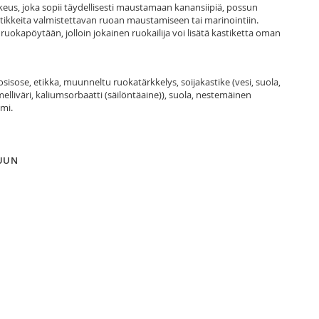
keus, joka sopii täydellisesti maustamaan kanansiipiä, possun
astikkeita valmistettavan ruoan maustamiseen tai marinointiin.
uokapöytään, jolloin jokainen ruokailija voi lisätä kastiketta oman
osisose, etikka, muunneltu ruokatärkkelys, soijakastike (vesi, suola,
amelliväri, kaliumsorbaatti (säilöntäaine)), suola, nestemäinen
omi.
LUUN