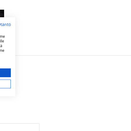
ytäntö
mme
lle
tä
mme