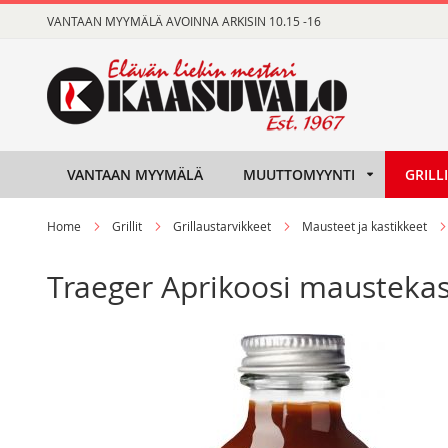
Skip
VANTAAN MYYMÄLÄ AVOINNA ARKISIN 10.15 -16
to
Content
VANTAAN MYYMÄLÄ
MUUTTOMYYNTI
GRILL
Home
Grillit
Grillaustarvikkeet
Mausteet ja kastikkeet
Traeger Aprikoosi maustekas
Skip
Skip
to
to
the
the
end
beginning
of
of
the
the