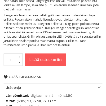
Näppärän kokoisessa Ranger grillissä on valurautainen paistopinta
jonka avulla lämpö, sekä aito puutulen aromi saadaan ruokaan, jota
olet valmistamassa.
Ranger ei ole ainoastaan pellettigrilli vaan aivan uudenlainen tapa
grillata. Ruoanlaiton mahdollisuudet ovat rajoittamattomat.
Pellettisäiliöön mahtuu Traegerin pellettiä 3,6 kg, joten polttoainetta
riittää tuntien grillaushetkiin. Traeger Ranger pellettigrillin lämpötilaa
voidaan säätää laajasti aina 230 asteeseen asti manuaalisesti grillin
ohjauspanelista. Grillin ohjauspanelin LED näytöstä voit seurata grillin
ja/tai lihan sisälämpötilaa avaamatta kupua. Grillin mukana
toimitetaan umpiparila ja lihan lämpötila-anturi.
Lisää ostoskoriin
LISÄÄ TOIVELISTAAN
Lisätietoja
Lisätietoja
digitaalinen lämmönsäätö
(lxsxk) 53,3 x 50,8 x 33 cm