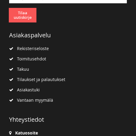
uutiskirjeemme:
Tilaa
uutiskirje
Asiakaspalvelu
Rekisteriseloste
Toimitusehdot
Takuu
Tilaukset ja palautukset
Asiakastuki
Vantaan myymälä
Yhteystiedot
Katuosoite