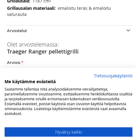
1187 cm²
emaloitu teräs & emaloitu
valurauta
Arvostelut
Olet arvostelemassa:
Traeger Ranger pellettigrilli
Arviosi
Rating
Tietosuojakäytäntö
Me käytämme evästeitä
1
2
3
4
5
star
stars
stars
stars
stars
Nimimerkki
Saatamme tallentaa niitä analysoidaksemme vierailijatietoja,
parannellaksemme sivustoamme, esittääksemme henkilökohtaista sisältöä
ja tarjotaksemme sinulle erinomaisen kokemuksen verkkosivustolla.
Estämällä evästeet, poistat käytöstä osan sivuston käyttöä helpottavista
ominaisuuksista. Lisätietoja käyttämistämme evästeistä saat avaamalla
Yhteenveto
asetukset.
Hyväksy kaikki
Arvostelu