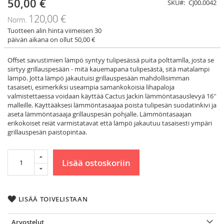
50,00 €
Tarjoushinta
SKU
CJ00.0042
120,00 €
Norm.
Tuotteen alin hinta viimeisen 30
päivän aikana on ollut 50,00 €
Offset savustimien lämpö syntyy tulipesässä puita polttamlla, josta se
siirtyy grillauspesään - mitä kauemapana tulipesästä, sitä matalampi
lämpö. Jotta lämpö jakautuisi grillauspesään mahdollisimman
tasaiseti, esimerkiksi useampia samankokoisia lihapaloja
valmistettaessa voidaan käyttää Cactus Jackin lämmöntasauslevyä 16''
malleille. Käyttääksesi lämmöntasaajaa poista tulipesän suodatinkivi ja
aseta lämmöntasaaja grillauspesän pohjalle. Lämmöntasaajan
erikokoiset reiät varmistatavat että lämpö jakautuu tasaisesti ympäri
grillauspesän paistopintaa.
Lisää ostoskoriin
LISÄÄ TOIVELISTAAN
Arvostelut