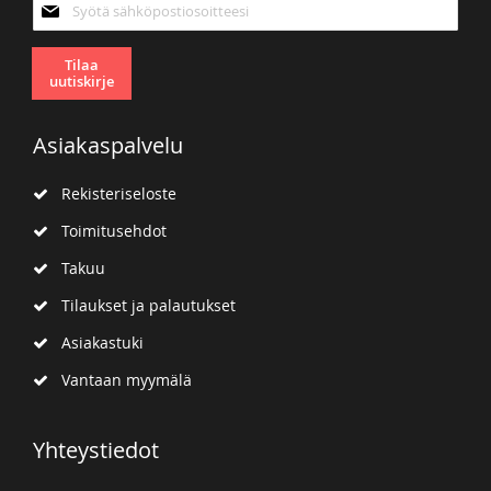
Tilaa
uutiskirjeemme:
Tilaa
uutiskirje
Asiakaspalvelu
Rekisteriseloste
Toimitusehdot
Takuu
Tilaukset ja palautukset
Asiakastuki
Vantaan myymälä
Yhteystiedot