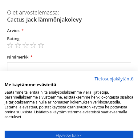
Olet arvostelemassa:
Cactus Jack lämmönjakolevy
Arviosi
Rating
1
2
3
4
5
star
stars
stars
stars
stars
Nimimerkki
Tietosuojakäytäntö
Yhteenveto
Me käytämme evästeitä
Saatamme tallentaa niitä analysoidaksemme vierailijatietoja,
parannellaksemme sivustoamme, esittääksemme henkilökohtaista sisältöä
ja tarjotaksemme sinulle erinomaisen kokemuksen verkkosivustolla.
Arvostelu
Estämällä evästeet, poistat käytöstä osan sivuston käyttöä helpottavista
ominaisuuksista. Lisätietoja käyttämistämme evästeistä saat avaamalla
asetukset.
Hyväksy kaikki