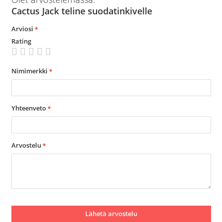
Cactus Jack teline suodatinkivelle
Arviosi
Rating
1
2
3
4
5
star
stars
stars
stars
stars
Nimimerkki
Yhteenveto
Arvostelu
Lähetä arvostelu