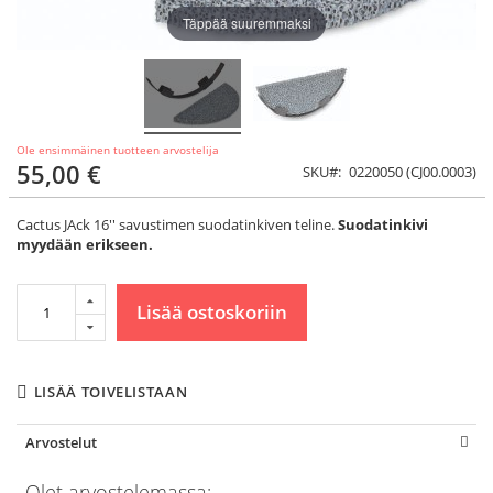
Täppää suuremmaksi
Ole ensimmäinen tuotteen arvostelija
55,00 €
SKU
0220050 (CJ00.0003)
Cactus JAck 16'' savustimen suodatinkiven teline.
Suodatinkivi
myydään erikseen.
Lisää ostoskoriin
LISÄÄ TOIVELISTAAN
Arvostelut
Olet arvostelemassa: