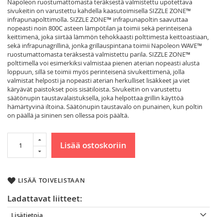
Napoleon ruostumattomasta teräksestä valmistettu upotettava
sivukeitin on varustettu kahdella kaasutoimisella SIZZLE ZONE™
infrapunapolttimolla. SIZZLE ZONE™ infrapunapoltin saavuttaa
nopeasti noin 800C asteen lämpötilan ja toimii sekä perinteisenä
keittimenä, joka siirtää lämmön tehokkaasti polttimesta keittoastiaan,
sekä infrapunagrillinä, jonka grillauspintana toimii Napoleon WAVE™
ruostumattomasta teräksestä valmistettu parila. SIZZLE ZONE™
polttimella voi esimerkiksi valmistaa pienen aterian nopeasti alusta
loppuun, sillä se toimii myös perinteisenä sivukeittimenä, jolla
valmistat helposti ja nopeasti aterian herkulliset lisäkkeet ja viet
käryävät paistokset pois sisätiloista. Sivukeitin on varustettu
säätönupin taustavalaistuksella, joka helpottaa grillin käyttöä
hämärtyvinä iltoina. Säätönupin taustavalo on punainen, kun poltin
on päällä ja sininen sen ollessa pois päältä.
Lisää ostoskoriin
LISÄÄ TOIVELISTAAN
Ladattavat liitteet:
Lisätietoja