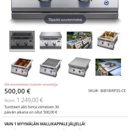
Täppää suuremmaksi
Ole ensimmäinen tuotteen arvostelija
500,00 €
Tarjoushinta
SKU
BIB18IRPSS-CE
1 249,00 €
Norm.
Tuotteen alin hinta viimeisen 30
päivän aikana on ollut 500,00 €
VAIN 1 MYYMÄLÄN MALLIKAPPALE JÄLJELLÄ!