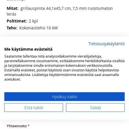
Lisätietoja
grillauspinta 44,1x45,7 cm, 7,5 mm ruostumaton
teräs
2 kpl
Kokonaisteho 10 kW
Arvostelut
Tietosuojakäytäntö
Me käytämme evästeitä
Olet arvostelemassa:
Saatamme tallentaa niitä analysoidaksemme vierailijatietoja,
parannellaksemme sivustoamme, esittääksemme henkilökohtaista sisältöä
Napoleon upotettava SIZZLEZONE poltin
ja tarjotaksemme sinulle erinomaisen kokemuksen verkkosivustolla.
MYYMÄLÄN MALLIKAPPALE!
Estämällä evästeet, poistat käytöstä osan sivuston käyttöä helpottavista
ominaisuuksista. Lisätietoja käyttämistämme evästeistä saat avaamalla
asetukset.
Arviosi
Rating
Hyväksy kaikki
1
2
3
4
5
star
stars
stars
stars
stars
Nimimerkki
Estä kaikki
Säädä
Yhteenveto