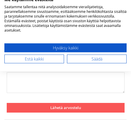
Rating
Saatamme tallentaa niitä analysoidaksemme vierailijatietoja,
parannellaksemme sivustoamme, esittääksemme henkilökohtaista sisältöä
ja tarjotaksemme sinulle erinomaisen kokemuksen verkkosivustolla.
1
2
3
4
5
Estämällä evästeet, poistat käytöstä osan sivuston käyttöä helpottavista
star
stars
stars
stars
stars
Nimimerkki
ominaisuuksista. Lisätietoja käyttämistämme evästeistä saat avaamalla
asetukset.
Yhteenveto
Hyväksy kaikki
Estä kaikki
Säädä
Arvostelu
Lähetä arvostelu