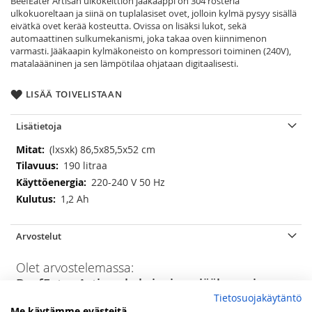
BeefEater Artisan ulkokeittiön jääkaappi on 304 rosteria
ulkokuoreltaan ja siinä on tuplalasiset ovet, jolloin kylmä pysyy sisällä
eivätkä ovet kerää kosteutta. Ovissa on lisäksi lukot, sekä
automaattinen sulkumekanismi, joka takaa oven kiinnimenon
varmasti. Jääkaapin kylmäkoneisto on kompressori toiminen (240V),
matalaääninen ja sen lämpötilaa ohjataan digitaalisesti.
LISÄÄ TOIVELISTAAN
Lisätietoja
Lisätietoja
(lxsxk) 86,5x85,5x52 cm
190 litraa
220-240 V 50 Hz
1,2 Ah
Arvostelut
Olet arvostelemassa:
BeefEater Artisan kaksiovinen jääkaappi
Tietosuojakäytäntö
Arviosi
Me käytämme evästeitä