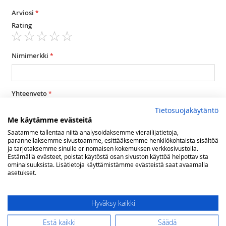
Arviosi
Rating
1
2
3
4
5
star
stars
stars
stars
stars
Nimimerkki
Yhteenveto
Tietosuojakäytäntö
Me käytämme evästeitä
Arvostelu
Saatamme tallentaa niitä analysoidaksemme vierailijatietoja,
parannellaksemme sivustoamme, esittääksemme henkilökohtaista sisältöä
ja tarjotaksemme sinulle erinomaisen kokemuksen verkkosivustolla.
Estämällä evästeet, poistat käytöstä osan sivuston käyttöä helpottavista
ominaisuuksista. Lisätietoja käyttämistämme evästeistä saat avaamalla
asetukset.
Lähetä arvostelu
Hyväksy kaikki
Estä kaikki
Säädä