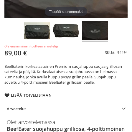
Täppää suuremmaksi
Ole ensimmäinen tuotteen arvostelija
89,00 €
SKU
94494
BeefEaterin korkealaatuinen Premium suojahuppu suojaa grilliosan
sateelta ja pölyltä. Korkealaatuisessa suojahupussa on helmassa
kuminauha, jonka avulla huppu pysyy grillin päällä. Suojahuppu
soveltuu 4-polttimoiseen BeefEater grilliosan päälle.
LISÄÄ TOIVELISTAAN
Arvostelut
Olet arvostelemassa:
BeefEater suojahuppu grilliosa, 4-polttimoinen